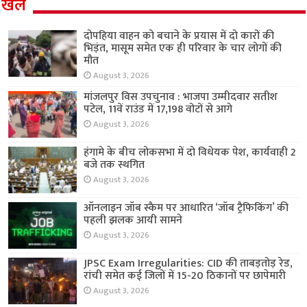
खेल
दोपहिया वाहन को बचाने के प्रयास में दो कारों की
भिड़ंत, मासूम समेत एक ही परिवार के चार लोगों की
मौत
August 3, 2026
मांजलपुर विस उपचुनाव : भाजपा उम्मीदवार सतीश
पटेल, 11वें राउंड में 17,198 वोटों से आगे
August 3, 2026
हंगामे के बीच लोकसभा में दो विधेयक पेश, कार्यवाही 2
बजे तक स्थगित
August 3, 2026
ऑनलाइन जॉब स्कैम पर आधारित ‘जॉब ट्रैफिकिंग’ की
पहली झलक आयी सामने
August 3, 2026
JPSC Exam Irregularities: CID की ताबड़तोड़ रेड,
रांची समेत कई जिलों में 15-20 ठिकानों पर छापेमारी
August 3, 2026