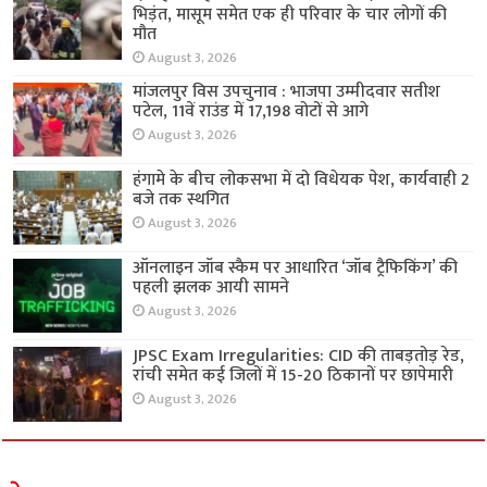
भिड़ंत, मासूम समेत एक ही परिवार के चार लोगों की
मौत
August 3, 2026
मांजलपुर विस उपचुनाव : भाजपा उम्मीदवार सतीश
पटेल, 11वें राउंड में 17,198 वोटों से आगे
August 3, 2026
हंगामे के बीच लोकसभा में दो विधेयक पेश, कार्यवाही 2
बजे तक स्थगित
August 3, 2026
ऑनलाइन जॉब स्कैम पर आधारित ‘जॉब ट्रैफिकिंग’ की
पहली झलक आयी सामने
August 3, 2026
JPSC Exam Irregularities: CID की ताबड़तोड़ रेड,
रांची समेत कई जिलों में 15-20 ठिकानों पर छापेमारी
August 3, 2026