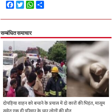
Fa
T
W
S
ce
wi
h
h
b
tt
at
ar
o
er
sA
e
o
p
सम्बंधित समाचार
k
p
दोपहिया वाहन को बचाने के प्रयास में दो कारों की भिड़ंत, मासूम
समेत एक ही परिवार के चार लोगों की मौत