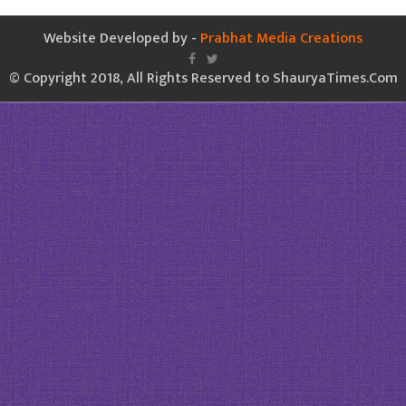
Website Developed by -
Prabhat Media Creations
© Copyright 2018, All Rights Reserved to ShauryaTimes.Com