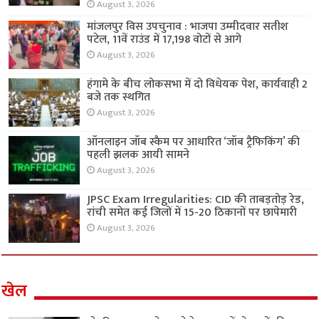
August 3, 2026
मांजलपुर विस उपचुनाव : भाजपा उम्मीदवार सतीश
पटेल, 11वें राउंड में 17,198 वोटों से आगे
August 3, 2026
हंगामे के बीच लोकसभा में दो विधेयक पेश, कार्यवाही 2
बजे तक स्थगित
August 3, 2026
ऑनलाइन जॉब स्कैम पर आधारित ‘जॉब ट्रैफिकिंग’ की
पहली झलक आयी सामने
August 3, 2026
JPSC Exam Irregularities: CID की ताबड़तोड़ रेड,
रांची समेत कई जिलों में 15-20 ठिकानों पर छापेमारी
August 3, 2026
खेल