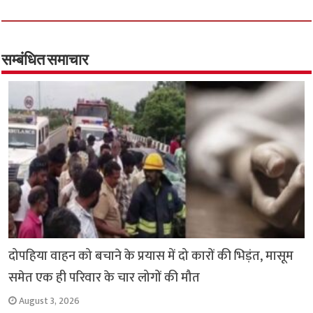
ce
wi
h
h
b
tt
at
ar
o
er
sA
e
o
p
सम्बंधित समाचार
k
p
दोपहिया वाहन को बचाने के प्रयास में दो कारों की भिड़ंत, मासूम
समेत एक ही परिवार के चार लोगों की मौत
August 3, 2026