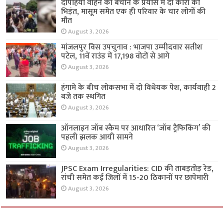
दोपहिया वाहन को बचाने के प्रयास में दो कारों की
भिड़ंत, मासूम समेत एक ही परिवार के चार लोगों की
मौत
August 3, 2026
मांजलपुर विस उपचुनाव : भाजपा उम्मीदवार सतीश
पटेल, 11वें राउंड में 17,198 वोटों से आगे
August 3, 2026
हंगामे के बीच लोकसभा में दो विधेयक पेश, कार्यवाही 2
बजे तक स्थगित
August 3, 2026
ऑनलाइन जॉब स्कैम पर आधारित ‘जॉब ट्रैफिकिंग’ की
पहली झलक आयी सामने
August 3, 2026
JPSC Exam Irregularities: CID की ताबड़तोड़ रेड,
रांची समेत कई जिलों में 15-20 ठिकानों पर छापेमारी
August 3, 2026