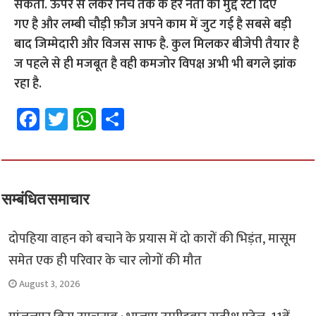
सकती. ऊपर से लेकर निचे तक के हर नेता को मुद्दे रटा दिए
गए है और लम्बी चौड़ी फ़ौज अपने काम में जुट गई है सबसे बड़ी
बाद जिम्मेदारी और विजस साफ है. कुल मिलकर बीजेपी तैयार है
ज पहले से ही मजबूत है वही कमजोर विपक्ष अभी भी बगले झांक
रहा है.
Fa
T
W
S
ce
wi
h
h
b
tt
at
ar
o
er
sA
e
o
p
सम्बंधित समाचार
k
p
दोपहिया वाहन को बचाने के प्रयास में दो कारों की भिड़ंत, मासूम
समेत एक ही परिवार के चार लोगों की मौत
August 3, 2026