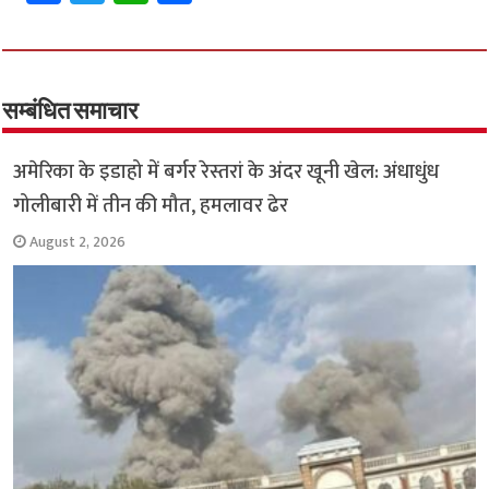
ce
wi
h
h
b
tt
at
ar
o
er
sA
e
o
p
सम्बंधित समाचार
k
p
अमेरिका के इडाहो में बर्गर रेस्तरां के अंदर खूनी खेल: अंधाधुंध
गोलीबारी में तीन की मौत, हमलावर ढेर
August 2, 2026