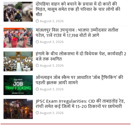
दोपहिया वाहन को बचाने के प्रयास में दो कारों की
भिड़ंत, मासूम समेत एक ही परिवार के चार लोगों की
मौत
August 3, 2026
मांजलपुर विस उपचुनाव : भाजपा उम्मीदवार सतीश
पटेल, 11वें राउंड में 17,198 वोटों से आगे
August 3, 2026
हंगामे के बीच लोकसभा में दो विधेयक पेश, कार्यवाही 2
बजे तक स्थगित
August 3, 2026
ऑनलाइन जॉब स्कैम पर आधारित ‘जॉब ट्रैफिकिंग’ की
पहली झलक आयी सामने
August 3, 2026
JPSC Exam Irregularities: CID की ताबड़तोड़ रेड,
रांची समेत कई जिलों में 15-20 ठिकानों पर छापेमारी
August 3, 2026