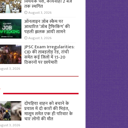
विधेयक पेश, कार्यवाही 2 बजे
तक स्थगित
August 3, 2026
ऑनलाइन जॉब स्कैम पर
आधारित ‘जॉब ट्रैफिकिंग’ की
पहली झलक आयी सामने
August 3, 2026
JPSC Exam Irregularities:
CID की ताबड़तोड़ रेड, रांची
समेत कई जिलों में 15-20
ठिकानों पर छापेमारी
ugust 3, 2026
ल
दोपहिया वाहन को बचाने के
प्रयास में दो कारों की भिड़ंत,
मासूम समेत एक ही परिवार के
चार लोगों की मौत
ugust 3, 2026