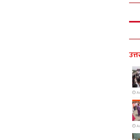
उत्त
A
A