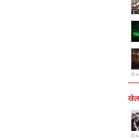
A
खे
A