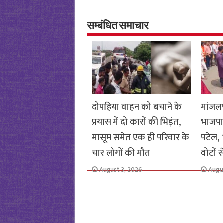
b
tt
at
ar
o
er
sA
e
o
p
सम्बंधित समाचार
k
p
दोपहिया वाहन को बचाने के
मांजलप
प्रयास में दो कारों की भिड़ंत,
भाजपा
मासूम समेत एक ही परिवार के
पटेल, 1
चार लोगों की मौत
वोटों 
August 3, 2026
Augu