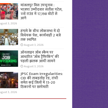
मांजलपुर विस उपचुनाव :
भाजपा उम्मीदवार सतीश पटेल,
11वें राउंड में 17,198 वोटों से
आगे
ugust 3, 2026
हंगामे के बीच लोकसभा में दो
विधेयक पेश, कार्यवाही 2 बजे
तक स्थगित
August 3, 2026
ऑनलाइन जॉब स्कैम पर
आधारित ‘जॉब ट्रैफिकिंग’ की
पहली झलक आयी सामने
August 3, 2026
JPSC Exam Irregularities:
CID की ताबड़तोड़ रेड, रांची
समेत कई जिलों में 15-20
ठिकानों पर छापेमारी
ugust 3, 2026