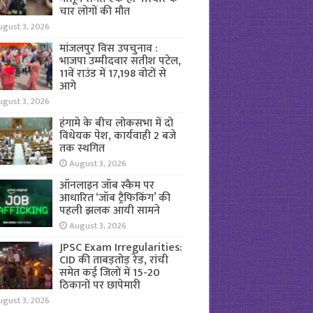
चार लोगों की मौत
ugust 3, 2026
मांजलपुर विस उपचुनाव :
भाजपा उम्मीदवार सतीश पटेल,
11वें राउंड में 17,198 वोटों से
आगे
ugust 3, 2026
हंगामे के बीच लोकसभा में दो
विधेयक पेश, कार्यवाही 2 बजे
तक स्थगित
August 3, 2026
ऑनलाइन जॉब स्कैम पर
आधारित ‘जॉब ट्रैफिकिंग’ की
पहली झलक आयी सामने
August 3, 2026
JPSC Exam Irregularities:
CID की ताबड़तोड़ रेड, रांची
समेत कई जिलों में 15-20
ठिकानों पर छापेमारी
ugust 3, 2026