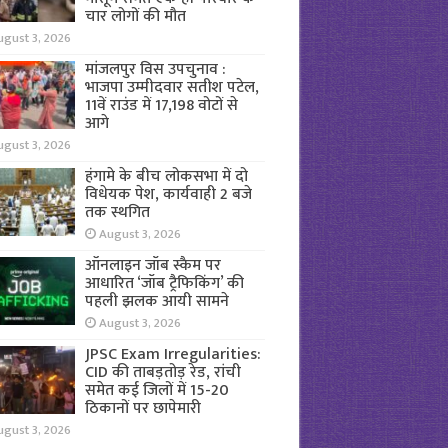
चार लोगों की मौत
ugust 3, 2026
मांजलपुर विस उपचुनाव :
भाजपा उम्मीदवार सतीश पटेल,
11वें राउंड में 17,198 वोटों से
आगे
ugust 3, 2026
हंगामे के बीच लोकसभा में दो
विधेयक पेश, कार्यवाही 2 बजे
तक स्थगित
August 3, 2026
ऑनलाइन जॉब स्कैम पर
आधारित ‘जॉब ट्रैफिकिंग’ की
पहली झलक आयी सामने
August 3, 2026
JPSC Exam Irregularities:
CID की ताबड़तोड़ रेड, रांची
समेत कई जिलों में 15-20
ठिकानों पर छापेमारी
ugust 3, 2026