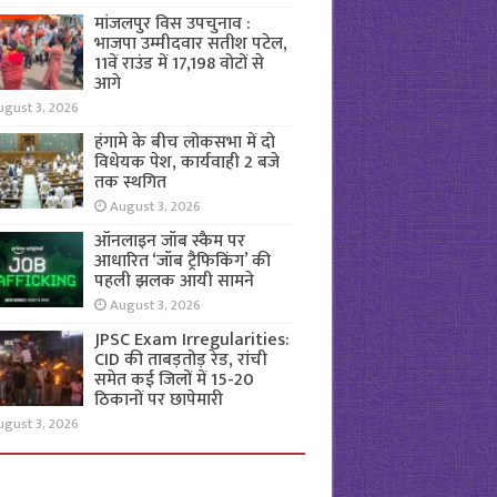
मांजलपुर विस उपचुनाव :
भाजपा उम्मीदवार सतीश पटेल,
11वें राउंड में 17,198 वोटों से
आगे
ugust 3, 2026
हंगामे के बीच लोकसभा में दो
विधेयक पेश, कार्यवाही 2 बजे
तक स्थगित
August 3, 2026
ऑनलाइन जॉब स्कैम पर
आधारित ‘जॉब ट्रैफिकिंग’ की
पहली झलक आयी सामने
August 3, 2026
JPSC Exam Irregularities:
CID की ताबड़तोड़ रेड, रांची
समेत कई जिलों में 15-20
ठिकानों पर छापेमारी
ugust 3, 2026