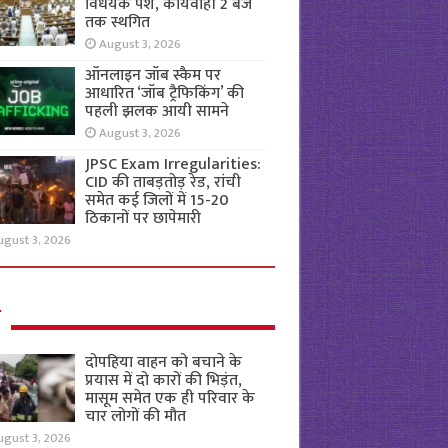
विधेयक पेश, कार्यवाही 2 बजे
तक स्थगित
August 3, 2026
ऑनलाइन जॉब स्कैम पर
आधारित ‘जॉब ट्रैफिकिंग’ की
पहली झलक आयी सामने
August 3, 2026
JPSC Exam Irregularities:
CID की ताबड़तोड़ रेड, रांची
समेत कई जिलों में 15-20
ठिकानों पर छापेमारी
ugust 3, 2026
ल
दोपहिया वाहन को बचाने के
प्रयास में दो कारों की भिड़ंत,
मासूम समेत एक ही परिवार के
चार लोगों की मौत
ugust 3, 2026