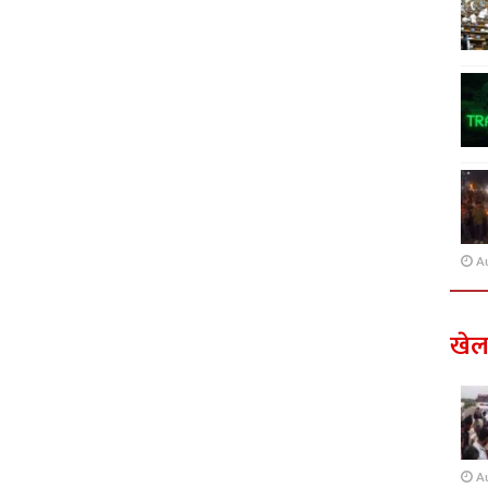
A
खे
A