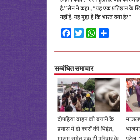
उन्होंने कहा , ‘‘ऐसा हुआ है. यही कारण ह
है.’’ सेन ने कहा , ‘‘यह एक प्रतिष्ठान क
नहीं है. यह मुद्दा है कि भारत क्या है?’’
Fa
T
W
S
ce
wi
h
h
b
tt
at
ar
o
er
sA
e
o
p
सम्बंधित समाचार
k
p
दोपहिया वाहन को बचाने के
मांजलप
प्रयास में दो कारों की भिड़ंत,
भाजपा
मासूम समेत एक ही परिवार के
पटेल, 1