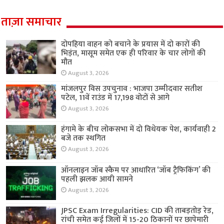
ताज़ा समाचार
दोपहिया वाहन को बचाने के प्रयास में दो कारों की
भिड़ंत, मासूम समेत एक ही परिवार के चार लोगों की
मौत
August 3, 2026
मांजलपुर विस उपचुनाव : भाजपा उम्मीदवार सतीश
पटेल, 11वें राउंड में 17,198 वोटों से आगे
August 3, 2026
हंगामे के बीच लोकसभा में दो विधेयक पेश, कार्यवाही 2
बजे तक स्थगित
August 3, 2026
ऑनलाइन जॉब स्कैम पर आधारित ‘जॉब ट्रैफिकिंग’ की
पहली झलक आयी सामने
August 3, 2026
JPSC Exam Irregularities: CID की ताबड़तोड़ रेड,
रांची समेत कई जिलों में 15-20 ठिकानों पर छापेमारी