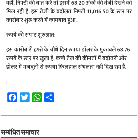
वहीं, निफ्टी की बात करें तो इसमें 68.20 अंकों की तेजी देखने को
मिल रही है. इस तेजी के बदौलत निफ्टी 11,016.50 के स्तर पर
कारोबार शुरू करने में कामयाब हुआ.
रुपये की सपाट शुरुआत:
इस कारोबारी हफ्ते के चौथे दिन रुपया डॉलर के मुकाबले 68.76
रुपये के स्तर पर खुला है. कच्चे तेल की कीमतों में बढ़ोतरी और
डॉलर में मजबूती से रुपया फिलहाल संभलता नहीं दिख रहा है.
.
Fa
T
W
S
ce
wi
h
h
b
tt
at
ar
o
er
sA
e
o
p
सम्बंधित समाचार