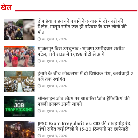
खेल
दोपहिया वाहन को बचाने के प्रयास में दो कारों की
भिड़ंत, मासूम समेत एक ही परिवार के चार लोगों की
मौत
August 3, 2026
मांजलपुर विस उपचुनाव : भाजपा उम्मीदवार सतीश
पटेल, 11वें राउंड में 17,198 वोटों से आगे
August 3, 2026
हंगामे के बीच लोकसभा में दो विधेयक पेश, कार्यवाही 2
बजे तक स्थगित
August 3, 2026
ऑनलाइन जॉब स्कैम पर आधारित ‘जॉब ट्रैफिकिंग’ की
पहली झलक आयी सामने
August 3, 2026
JPSC Exam Irregularities: CID की ताबड़तोड़ रेड,
रांची समेत कई जिलों में 15-20 ठिकानों पर छापेमारी
August 3, 2026