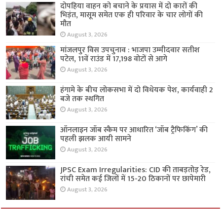
दोपहिया वाहन को बचाने के प्रयास में दो कारों की
भिड़ंत, मासूम समेत एक ही परिवार के चार लोगों की
मौत
August 3, 2026
मांजलपुर विस उपचुनाव : भाजपा उम्मीदवार सतीश
पटेल, 11वें राउंड में 17,198 वोटों से आगे
August 3, 2026
हंगामे के बीच लोकसभा में दो विधेयक पेश, कार्यवाही 2
बजे तक स्थगित
August 3, 2026
ऑनलाइन जॉब स्कैम पर आधारित ‘जॉब ट्रैफिकिंग’ की
पहली झलक आयी सामने
August 3, 2026
JPSC Exam Irregularities: CID की ताबड़तोड़ रेड,
रांची समेत कई जिलों में 15-20 ठिकानों पर छापेमारी
August 3, 2026