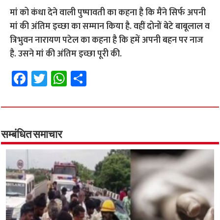
मां को कंधा देने वाली पुष्पावती का कहना है कि मैंने सिर्फ अपनी
मां की अंतिम इच्छा का सम्मान किया है. वहीं दोनों बेटे बाबूलाल व
त्रिभुवन नारायण पटेल का कहना है कि हमें अपनी बहन पर नाज
है. उसने मां की अंतिम इच्छा पूरी की.
Fa
T
W
S
ce
wi
h
h
b
tt
at
ar
o
er
sA
e
o
p
सम्बंधित समाचार
k
p