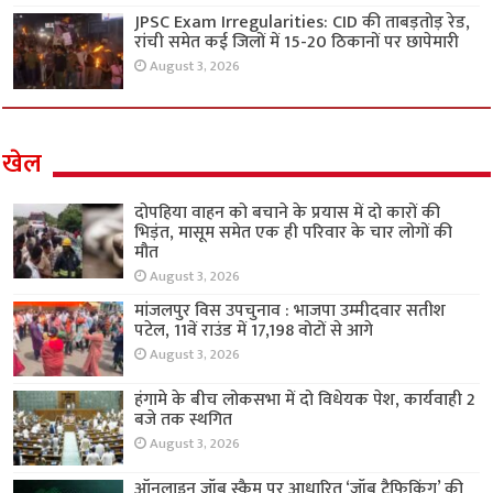
JPSC Exam Irregularities: CID की ताबड़तोड़ रेड,
रांची समेत कई जिलों में 15-20 ठिकानों पर छापेमारी
August 3, 2026
खेल
दोपहिया वाहन को बचाने के प्रयास में दो कारों की
भिड़ंत, मासूम समेत एक ही परिवार के चार लोगों की
मौत
August 3, 2026
मांजलपुर विस उपचुनाव : भाजपा उम्मीदवार सतीश
पटेल, 11वें राउंड में 17,198 वोटों से आगे
August 3, 2026
हंगामे के बीच लोकसभा में दो विधेयक पेश, कार्यवाही 2
बजे तक स्थगित
August 3, 2026
ऑनलाइन जॉब स्कैम पर आधारित ‘जॉब ट्रैफिकिंग’ की