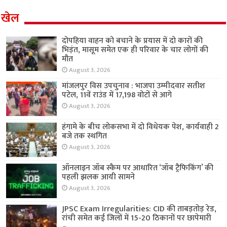
खेल
दोपहिया वाहन को बचाने के प्रयास में दो कारों की
भिड़ंत, मासूम समेत एक ही परिवार के चार लोगों की
मौत
August 3, 2026
मांजलपुर विस उपचुनाव : भाजपा उम्मीदवार सतीश
पटेल, 11वें राउंड में 17,198 वोटों से आगे
August 3, 2026
हंगामे के बीच लोकसभा में दो विधेयक पेश, कार्यवाही 2
बजे तक स्थगित
August 3, 2026
ऑनलाइन जॉब स्कैम पर आधारित ‘जॉब ट्रैफिकिंग’ की
पहली झलक आयी सामने
August 3, 2026
JPSC Exam Irregularities: CID की ताबड़तोड़ रेड,
रांची समेत कई जिलों में 15-20 ठिकानों पर छापेमारी