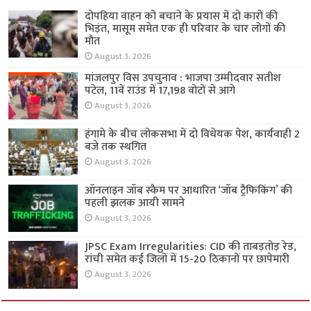
दोपहिया वाहन को बचाने के प्रयास में दो कारों की
भिड़ंत, मासूम समेत एक ही परिवार के चार लोगों की
मौत
August 3, 2026
मांजलपुर विस उपचुनाव : भाजपा उम्मीदवार सतीश
पटेल, 11वें राउंड में 17,198 वोटों से आगे
August 3, 2026
हंगामे के बीच लोकसभा में दो विधेयक पेश, कार्यवाही 2
बजे तक स्थगित
August 3, 2026
ऑनलाइन जॉब स्कैम पर आधारित ‘जॉब ट्रैफिकिंग’ की
पहली झलक आयी सामने
August 3, 2026
JPSC Exam Irregularities: CID की ताबड़तोड़ रेड,
रांची समेत कई जिलों में 15-20 ठिकानों पर छापेमारी
August 3, 2026