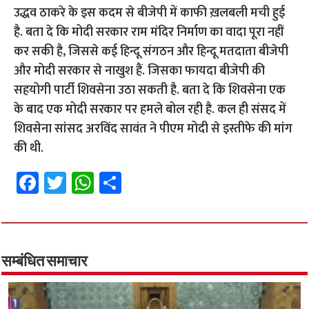
उद्धव ठाकरे के इस कदम से बीजेपी में काफी ख़लबली मची हुई
है. बता दे कि मोदी सरकार राम मंदिर निर्माण का वादा पूरा नहीं
कर सकी है, जिससे कई हिन्दू संगठन और हिन्दू मतदाता बीजेपी
और मोदी सरकार से नाखुश हैं. जिसका फायदा बीजेपी की
सहयोगी पार्टी शिवसेना उठा सकती है. बता दे कि शिवसेना एक
के बाद एक मोदी सरकार पर हमले बोल रही है. कल ही संसद में
शिवसेना सांसद अरविंद सावंत ने पीएम मोदी से इस्तीफे की मांग
की थी.
Fa
T
W
S
ce
wi
h
h
b
tt
at
ar
o
er
sA
e
o
p
सम्बंधित समाचार
k
p