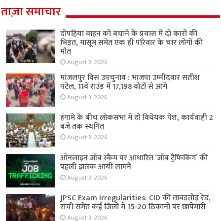
ताज़ा समाचार
दोपहिया वाहन को बचाने के प्रयास में दो कारों की
भिड़ंत, मासूम समेत एक ही परिवार के चार लोगों की
मौत
August 3, 2026
मांजलपुर विस उपचुनाव : भाजपा उम्मीदवार सतीश
पटेल, 11वें राउंड में 17,198 वोटों से आगे
August 3, 2026
हंगामे के बीच लोकसभा में दो विधेयक पेश, कार्यवाही 2
बजे तक स्थगित
August 3, 2026
ऑनलाइन जॉब स्कैम पर आधारित ‘जॉब ट्रैफिकिंग’ की
पहली झलक आयी सामने
August 3, 2026
JPSC Exam Irregularities: CID की ताबड़तोड़ रेड,
रांची समेत कई जिलों में 15-20 ठिकानों पर छापेमारी
August 3, 2026