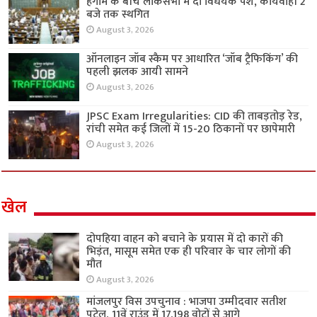
हंगामे के बीच लोकसभा में दो विधेयक पेश, कार्यवाही 2
बजे तक स्थगित
August 3, 2026
ऑनलाइन जॉब स्कैम पर आधारित ‘जॉब ट्रैफिकिंग’ की
पहली झलक आयी सामने
August 3, 2026
JPSC Exam Irregularities: CID की ताबड़तोड़ रेड,
रांची समेत कई जिलों में 15-20 ठिकानों पर छापेमारी
August 3, 2026
खेल
दोपहिया वाहन को बचाने के प्रयास में दो कारों की
भिड़ंत, मासूम समेत एक ही परिवार के चार लोगों की
मौत
August 3, 2026
मांजलपुर विस उपचुनाव : भाजपा उम्मीदवार सतीश
पटेल, 11वें राउंड में 17,198 वोटों से आगे