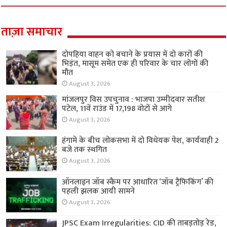
ताज़ा समाचार
दोपहिया वाहन को बचाने के प्रयास में दो कारों की
भिड़ंत, मासूम समेत एक ही परिवार के चार लोगों की
मौत
August 3, 2026
मांजलपुर विस उपचुनाव : भाजपा उम्मीदवार सतीश
पटेल, 11वें राउंड में 17,198 वोटों से आगे
August 3, 2026
हंगामे के बीच लोकसभा में दो विधेयक पेश, कार्यवाही 2
बजे तक स्थगित
August 3, 2026
ऑनलाइन जॉब स्कैम पर आधारित ‘जॉब ट्रैफिकिंग’ की
पहली झलक आयी सामने
August 3, 2026
JPSC Exam Irregularities: CID की ताबड़तोड़ रेड,