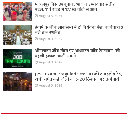
मांजलपुर विस उपचुनाव : भाजपा उम्मीदवार सतीश
पटेल, 11वें राउंड में 17,198 वोटों से आगे
August 3, 2026
हंगामे के बीच लोकसभा में दो विधेयक पेश, कार्यवाही 2
बजे तक स्थगित
August 3, 2026
ऑनलाइन जॉब स्कैम पर आधारित ‘जॉब ट्रैफिकिंग’ की
पहली झलक आयी सामने
August 3, 2026
JPSC Exam Irregularities: CID की ताबड़तोड़ रेड,
रांची समेत कई जिलों में 15-20 ठिकानों पर छापेमारी
August 3, 2026