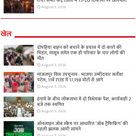
रांची समेत कई जिलों में 15-20 ठिकानों पर छापेमारी
August 3, 2026
खेल
दोपहिया वाहन को बचाने के प्रयास में दो कारों की
भिड़ंत, मासूम समेत एक ही परिवार के चार लोगों की
मौत
August 3, 2026
मांजलपुर विस उपचुनाव : भाजपा उम्मीदवार सतीश
पटेल, 11वें राउंड में 17,198 वोटों से आगे
August 3, 2026
हंगामे के बीच लोकसभा में दो विधेयक पेश, कार्यवाही 2
बजे तक स्थगित
August 3, 2026
ऑनलाइन जॉब स्कैम पर आधारित ‘जॉब ट्रैफिकिंग’ की
पहली झलक आयी सामने
August 3, 2026