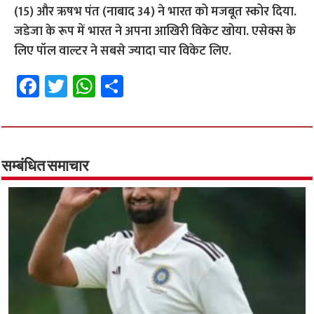
(15) और ऋषभ पंत (नाबाद 34) ने भारत को मजबूत स्कोर दिया.
जडेजा के रूप में भारत ने अपना आखिरी विकेट खोया. एसेक्स के
लिए पॉल वाल्टर ने सबसे ज्यादा चार विकेट लिए.
Fa
T
W
S
ce
wi
h
h
b
tt
at
ar
o
er
sA
e
o
p
सम्बंधित समाचार
k
p