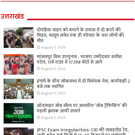
उत्तराखंड
दोपहिया वाहन को बचाने के प्रयास में दो कारों की
भिड़ंत, मासूम समेत एक ही परिवार के चार लोगों की
मौत
August 3, 2026
मांजलपुर विस उपचुनाव : भाजपा उम्मीदवार सतीश
पटेल, 11वें राउंड में 17,198 वोटों से आगे
August 3, 2026
हंगामे के बीच लोकसभा में दो विधेयक पेश, कार्यवाही 2
बजे तक स्थगित
August 3, 2026
ऑनलाइन जॉब स्कैम पर आधारित ‘जॉब ट्रैफिकिंग’ की
पहली झलक आयी सामने
August 3, 2026
JPSC Exam Irregularities: CID की ताबड़तोड़ रेड,