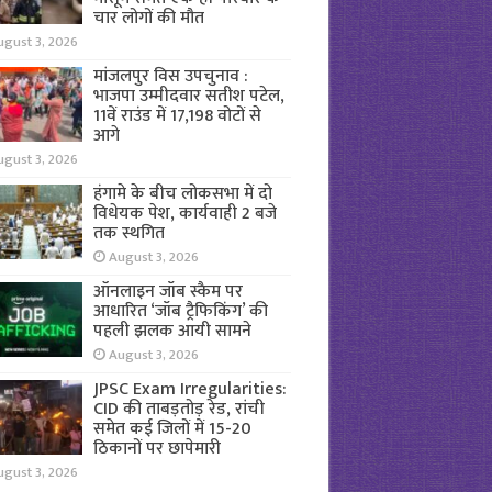
चार लोगों की मौत
ugust 3, 2026
मांजलपुर विस उपचुनाव :
भाजपा उम्मीदवार सतीश पटेल,
11वें राउंड में 17,198 वोटों से
आगे
ugust 3, 2026
हंगामे के बीच लोकसभा में दो
विधेयक पेश, कार्यवाही 2 बजे
तक स्थगित
August 3, 2026
ऑनलाइन जॉब स्कैम पर
आधारित ‘जॉब ट्रैफिकिंग’ की
पहली झलक आयी सामने
August 3, 2026
JPSC Exam Irregularities:
CID की ताबड़तोड़ रेड, रांची
समेत कई जिलों में 15-20
ठिकानों पर छापेमारी
ugust 3, 2026