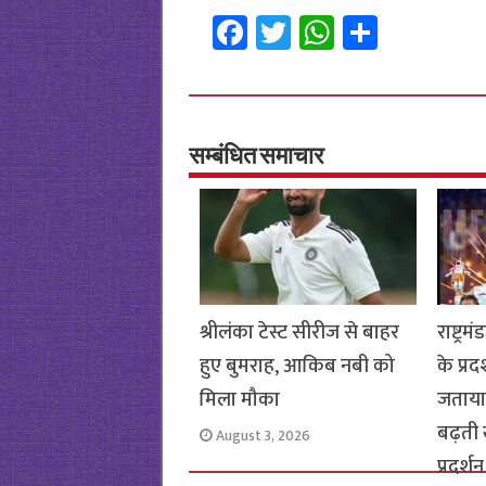
Fa
T
W
S
ce
wi
h
h
b
tt
at
ar
o
er
sA
e
o
p
सम्बंधित समाचार
k
p
श्रीलंका टेस्ट सीरीज से बाहर
राष्ट्र
हुए बुमराह, आकिब नबी को
के प्रद
मिला मौका
जताया 
बढ़ती
August 3, 2026
प्रदर्शन