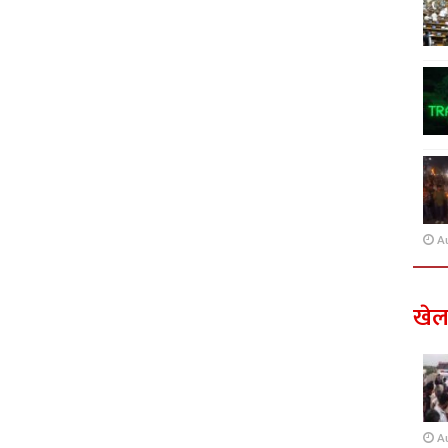
A
खे
A