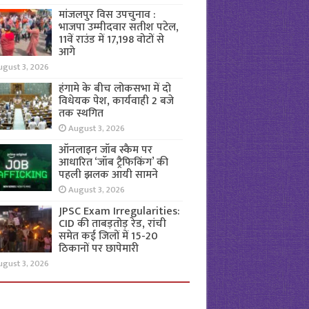
मांजलपुर विस उपचुनाव :
भाजपा उम्मीदवार सतीश पटेल,
11वें राउंड में 17,198 वोटों से
आगे
ugust 3, 2026
हंगामे के बीच लोकसभा में दो
विधेयक पेश, कार्यवाही 2 बजे
तक स्थगित
August 3, 2026
ऑनलाइन जॉब स्कैम पर
आधारित ‘जॉब ट्रैफिकिंग’ की
पहली झलक आयी सामने
August 3, 2026
JPSC Exam Irregularities:
CID की ताबड़तोड़ रेड, रांची
समेत कई जिलों में 15-20
ठिकानों पर छापेमारी
ugust 3, 2026