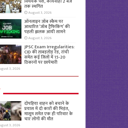
विधेयक पेश, कार्यवाही 2 बजे
तक स्थगित
August 3, 2026
ऑनलाइन जॉब स्कैम पर
आधारित ‘जॉब ट्रैफिकिंग’ की
पहली झलक आयी सामने
August 3, 2026
JPSC Exam Irregularities:
CID की ताबड़तोड़ रेड, रांची
समेत कई जिलों में 15-20
ठिकानों पर छापेमारी
ugust 3, 2026
ल
दोपहिया वाहन को बचाने के
प्रयास में दो कारों की भिड़ंत,
मासूम समेत एक ही परिवार के
चार लोगों की मौत
ugust 3, 2026