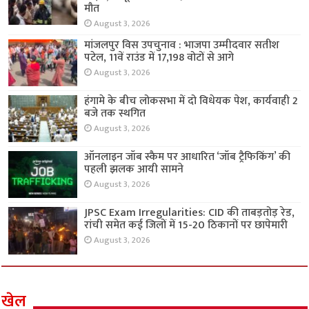
मौत
August 3, 2026
मांजलपुर विस उपचुनाव : भाजपा उम्मीदवार सतीश
पटेल, 11वें राउंड में 17,198 वोटों से आगे
August 3, 2026
हंगामे के बीच लोकसभा में दो विधेयक पेश, कार्यवाही 2
बजे तक स्थगित
August 3, 2026
ऑनलाइन जॉब स्कैम पर आधारित ‘जॉब ट्रैफिकिंग’ की
पहली झलक आयी सामने
August 3, 2026
JPSC Exam Irregularities: CID की ताबड़तोड़ रेड,
रांची समेत कई जिलों में 15-20 ठिकानों पर छापेमारी
August 3, 2026
खेल