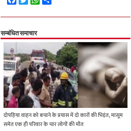
ce
wi
h
h
b
tt
at
ar
o
er
sA
e
o
p
सम्बंधित समाचार
k
p
दोपहिया वाहन को बचाने के प्रयास में दो कारों की भिड़ंत, मासूम
समेत एक ही परिवार के चार लोगों की मौत