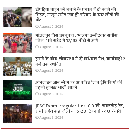
दोपहिया वाहन को बचाने के प्रयास में दो कारों की
भिड़ंत, मासूम समेत एक ही परिवार के चार लोगों की
मौत
August 3, 2026
मांजलपुर विस उपचुनाव : भाजपा उम्मीदवार सतीश
पटेल, 11वें राउंड में 17,198 वोटों से आगे
August 3, 2026
हंगामे के बीच लोकसभा में दो विधेयक पेश, कार्यवाही 2
बजे तक स्थगित
August 3, 2026
ऑनलाइन जॉब स्कैम पर आधारित ‘जॉब ट्रैफिकिंग’ की
पहली झलक आयी सामने
August 3, 2026
JPSC Exam Irregularities: CID की ताबड़तोड़ रेड,
रांची समेत कई जिलों में 15-20 ठिकानों पर छापेमारी
August 3, 2026