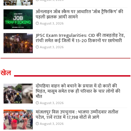
ऑनलाइन जॉब स्कैम पर आधारित ‘जॉब ट्रैफिकिंग’ की
पहली झलक आयी सामने
August 3, 2026
JPSC Exam Irregularities: CID की ताबड़तोड़ रेड,
रांची समेत कई जिलों में 15-20 ठिकानों पर छापेमारी
August 3, 2026
खेल
दोपहिया वाहन को बचाने के प्रयास में दो कारों की
भिड़ंत, मासूम समेत एक ही परिवार के चार लोगों की
मौत
August 3, 2026
मांजलपुर विस उपचुनाव : भाजपा उम्मीदवार सतीश
पटेल, 11वें राउंड में 17,198 वोटों से आगे
August 3, 2026