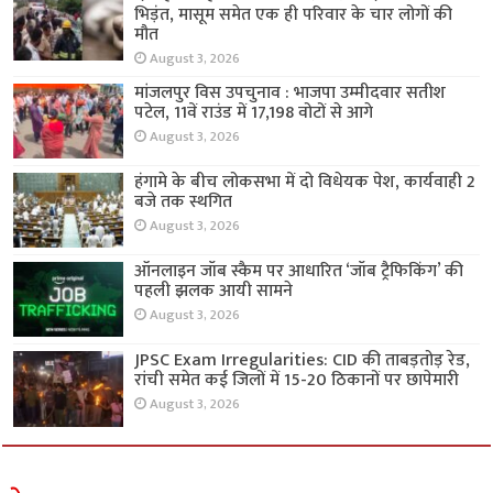
भिड़ंत, मासूम समेत एक ही परिवार के चार लोगों की
मौत
August 3, 2026
मांजलपुर विस उपचुनाव : भाजपा उम्मीदवार सतीश
पटेल, 11वें राउंड में 17,198 वोटों से आगे
August 3, 2026
हंगामे के बीच लोकसभा में दो विधेयक पेश, कार्यवाही 2
बजे तक स्थगित
August 3, 2026
ऑनलाइन जॉब स्कैम पर आधारित ‘जॉब ट्रैफिकिंग’ की
पहली झलक आयी सामने
August 3, 2026
JPSC Exam Irregularities: CID की ताबड़तोड़ रेड,
रांची समेत कई जिलों में 15-20 ठिकानों पर छापेमारी
August 3, 2026