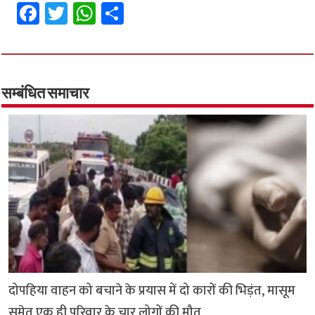
Fa
T
W
S
ce
wi
h
h
b
tt
at
ar
o
er
sA
e
o
p
सम्बंधित समाचार
k
p
दोपहिया वाहन को बचाने के प्रयास में दो कारों की भिड़ंत, मासूम
समेत एक ही परिवार के चार लोगों की मौत