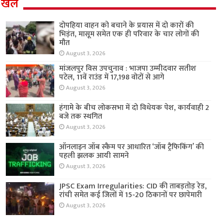
खेल
दोपहिया वाहन को बचाने के प्रयास में दो कारों की
भिड़ंत, मासूम समेत एक ही परिवार के चार लोगों की
मौत
August 3, 2026
मांजलपुर विस उपचुनाव : भाजपा उम्मीदवार सतीश
पटेल, 11वें राउंड में 17,198 वोटों से आगे
August 3, 2026
हंगामे के बीच लोकसभा में दो विधेयक पेश, कार्यवाही 2
बजे तक स्थगित
August 3, 2026
ऑनलाइन जॉब स्कैम पर आधारित ‘जॉब ट्रैफिकिंग’ की
पहली झलक आयी सामने
August 3, 2026
JPSC Exam Irregularities: CID की ताबड़तोड़ रेड,
रांची समेत कई जिलों में 15-20 ठिकानों पर छापेमारी
August 3, 2026