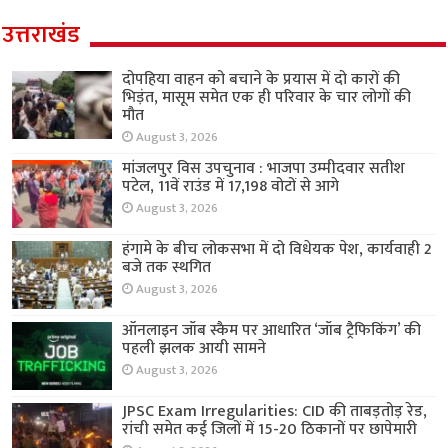
उत्तराखंड
दोपहिया वाहन को बचाने के प्रयास में दो कारों की
भिड़ंत, मासूम समेत एक ही परिवार के चार लोगों की
मौत
August 3, 2026
मांजलपुर विस उपचुनाव : भाजपा उम्मीदवार सतीश
पटेल, 11वें राउंड में 17,198 वोटों से आगे
August 3, 2026
हंगामे के बीच लोकसभा में दो विधेयक पेश, कार्यवाही 2
बजे तक स्थगित
August 3, 2026
ऑनलाइन जॉब स्कैम पर आधारित ‘जॉब ट्रैफिकिंग’ की
पहली झलक आयी सामने
August 3, 2026
JPSC Exam Irregularities: CID की ताबड़तोड़ रेड,
रांची समेत कई जिलों में 15-20 ठिकानों पर छापेमारी