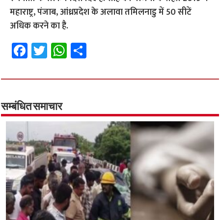
महाराष्ट्र, पंजाब, आंध्रप्रदेश के अलावा तमिलनाडु में 50 सीटें
अधिक करने का है.
Fa
T
W
S
ce
wi
h
h
b
tt
at
ar
o
er
sA
e
o
p
सम्बंधित समाचार
k
p