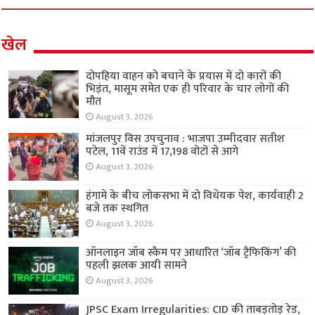
खेल
दोपहिया वाहन को बचाने के प्रयास में दो कारों की
भिड़ंत, मासूम समेत एक ही परिवार के चार लोगों की
मौत
August 3, 2026
मांजलपुर विस उपचुनाव : भाजपा उम्मीदवार सतीश
पटेल, 11वें राउंड में 17,198 वोटों से आगे
August 3, 2026
हंगामे के बीच लोकसभा में दो विधेयक पेश, कार्यवाही 2
बजे तक स्थगित
August 3, 2026
ऑनलाइन जॉब स्कैम पर आधारित ‘जॉब ट्रैफिकिंग’ की
पहली झलक आयी सामने
August 3, 2026
JPSC Exam Irregularities: CID की ताबड़तोड़ रेड,