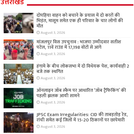
उत्तराखंड
दोपहिया वाहन को बचाने के प्रयास में दो कारों की
भिड़ंत, मासूम समेत एक ही परिवार के चार लोगों की
मौत
August 3, 2026
मांजलपुर विस उपचुनाव : भाजपा उम्मीदवार सतीश
पटेल, 11वें राउंड में 17,198 वोटों से आगे
August 3, 2026
हंगामे के बीच लोकसभा में दो विधेयक पेश, कार्यवाही 2
बजे तक स्थगित
August 3, 2026
ऑनलाइन जॉब स्कैम पर आधारित ‘जॉब ट्रैफिकिंग’ की
पहली झलक आयी सामने
August 3, 2026
JPSC Exam Irregularities: CID की ताबड़तोड़ रेड,
रांची समेत कई जिलों में 15-20 ठिकानों पर छापेमारी
August 3, 2026