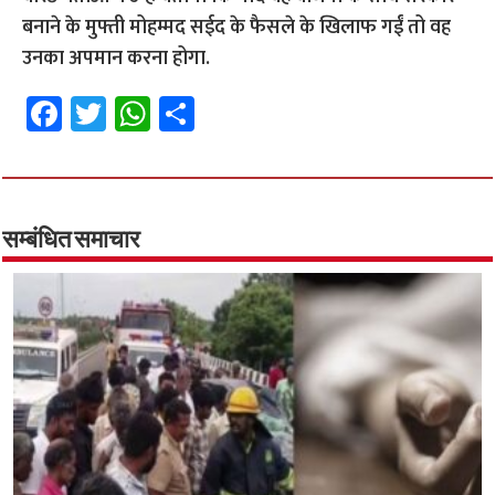
बनाने के मुफ्ती मोहम्मद सईद के फैसले के खिलाफ गईं तो वह
उनका अपमान करना होगा.
Fa
T
W
S
ce
wi
h
h
b
tt
at
ar
o
er
sA
e
o
p
सम्बंधित समाचार
k
p