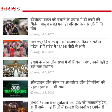
उत्तराखंड
दोपहिया वाहन को बचाने के प्रयास में दो कारों की
भिड़ंत, मासूम समेत एक ही परिवार के चार लोगों की
मौत
August 3, 2026
मांजलपुर विस उपचुनाव : भाजपा उम्मीदवार सतीश
पटेल, 11वें राउंड में 17,198 वोटों से आगे
August 3, 2026
हंगामे के बीच लोकसभा में दो विधेयक पेश, कार्यवाही 2
बजे तक स्थगित
August 3, 2026
ऑनलाइन जॉब स्कैम पर आधारित ‘जॉब ट्रैफिकिंग’ की
पहली झलक आयी सामने
August 3, 2026
JPSC Exam Irregularities: CID की ताबड़तोड़ रेड,
रांची समेत कई जिलों में 15-20 ठिकानों पर छापेमारी