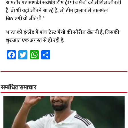
आमतौर पर आपकी सर्वश्रेष्ठ टीम ही पांच मैचों की सीरीज जीतती
है. वो भी यहां जीतने आ रहे हैं. जो टीम हालात से तालमेल
बिठाएगी वो जीतेगी.’
भारत को इंग्लैंड में पांच टेस्ट मैचों की सीरीज खेलनी है, जिसकी
शुरुआत एक अगस्त से हो रही है.
Fa
T
W
S
ce
wi
h
h
b
tt
at
ar
o
er
sA
e
o
p
सम्बंधित समाचार
k
p