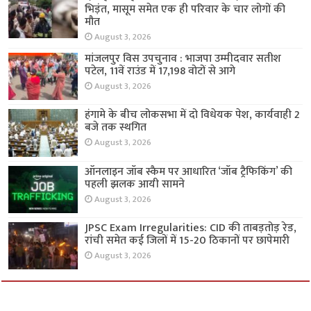
भिड़ंत, मासूम समेत एक ही परिवार के चार लोगों की
मौत
August 3, 2026
मांजलपुर विस उपचुनाव : भाजपा उम्मीदवार सतीश
पटेल, 11वें राउंड में 17,198 वोटों से आगे
August 3, 2026
हंगामे के बीच लोकसभा में दो विधेयक पेश, कार्यवाही 2
बजे तक स्थगित
August 3, 2026
ऑनलाइन जॉब स्कैम पर आधारित ‘जॉब ट्रैफिकिंग’ की
पहली झलक आयी सामने
August 3, 2026
JPSC Exam Irregularities: CID की ताबड़तोड़ रेड,
रांची समेत कई जिलों में 15-20 ठिकानों पर छापेमारी
August 3, 2026