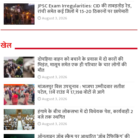
JPSC Exam Irregularities: CID की ताबड़तोड़ रेड,
रांची समेत कई जिलों में 15-20 ठिकानों पर छापेमारी
August 3, 2026
खेल
दोपहिया वाहन को बचाने के प्रयास में दो कारों की
भिड़ंत, मासूम समेत एक ही परिवार के चार लोगों की
मौत
August 3, 2026
मांजलपुर विस उपचुनाव : भाजपा उम्मीदवार सतीश
पटेल, 11वें राउंड में 17,198 वोटों से आगे
August 3, 2026
हंगामे के बीच लोकसभा में दो विधेयक पेश, कार्यवाही 2
बजे तक स्थगित
August 3, 2026
ऑनलाइन जॉब स्कैम पर आधारित ‘जॉब ट्रैफिकिंग’ की