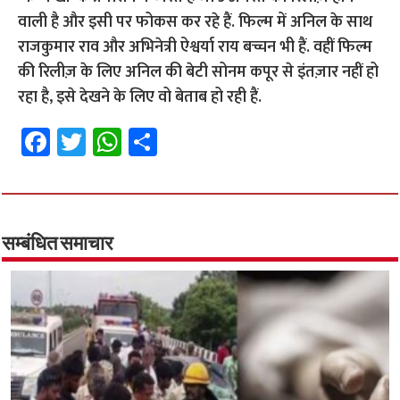
वाली है और इसी पर फोकस कर रहे हैं. फिल्म में अनिल के साथ
राजकुमार राव और अभिनेत्री ऐश्वर्या राय बच्चन भी हैं. वहीं फिल्म
की रिलीज़ के लिए अनिल की बेटी सोनम कपूर से इंतज़ार नहीं हो
रहा है, इसे देखने के लिए वो बेताब हो रही हैं.
Fa
T
W
S
ce
wi
h
h
b
tt
at
ar
o
er
sA
e
o
p
सम्बंधित समाचार
k
p