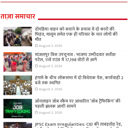
ताज़ा समाचार
दोपहिया वाहन को बचाने के प्रयास में दो कारों की
भिड़ंत, मासूम समेत एक ही परिवार के चार लोगों की
मौत
August 3, 2026
मांजलपुर विस उपचुनाव : भाजपा उम्मीदवार सतीश
पटेल, 11वें राउंड में 17,198 वोटों से आगे
August 3, 2026
हंगामे के बीच लोकसभा में दो विधेयक पेश, कार्यवाही 2
बजे तक स्थगित
August 3, 2026
ऑनलाइन जॉब स्कैम पर आधारित ‘जॉब ट्रैफिकिंग’ की
पहली झलक आयी सामने
August 3, 2026
JPSC Exam Irregularities: CID की ताबड़तोड़ रेड,