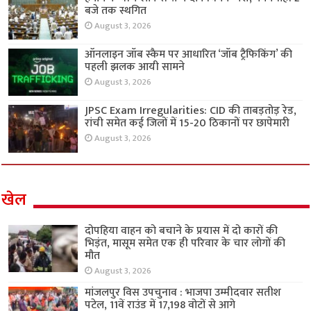
बजे तक स्थगित
August 3, 2026
ऑनलाइन जॉब स्कैम पर आधारित ‘जॉब ट्रैफिकिंग’ की
पहली झलक आयी सामने
August 3, 2026
JPSC Exam Irregularities: CID की ताबड़तोड़ रेड,
रांची समेत कई जिलों में 15-20 ठिकानों पर छापेमारी
August 3, 2026
खेल
दोपहिया वाहन को बचाने के प्रयास में दो कारों की
भिड़ंत, मासूम समेत एक ही परिवार के चार लोगों की
मौत
August 3, 2026
मांजलपुर विस उपचुनाव : भाजपा उम्मीदवार सतीश
पटेल, 11वें राउंड में 17,198 वोटों से आगे