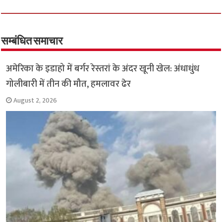
ce
wi
h
h
b
tt
at
ar
o
er
sA
e
o
p
सम्बंधित समाचार
k
p
अमेरिका के इडाहो में बर्गर रेस्तरां के अंदर खूनी खेल: अंधाधुंध
गोलीबारी में तीन की मौत, हमलावर ढेर
August 2, 2026