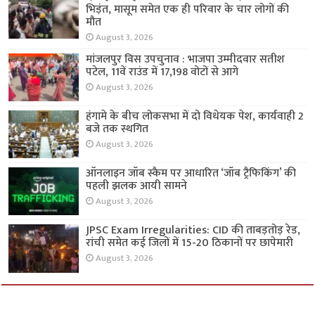
भिड़ंत, मासूम समेत एक ही परिवार के चार लोगों की
मौत
August 3, 2026
मांजलपुर विस उपचुनाव : भाजपा उम्मीदवार सतीश
पटेल, 11वें राउंड में 17,198 वोटों से आगे
August 3, 2026
हंगामे के बीच लोकसभा में दो विधेयक पेश, कार्यवाही 2
बजे तक स्थगित
August 3, 2026
ऑनलाइन जॉब स्कैम पर आधारित ‘जॉब ट्रैफिकिंग’ की
पहली झलक आयी सामने
August 3, 2026
JPSC Exam Irregularities: CID की ताबड़तोड़ रेड,
रांची समेत कई जिलों में 15-20 ठिकानों पर छापेमारी
August 3, 2026