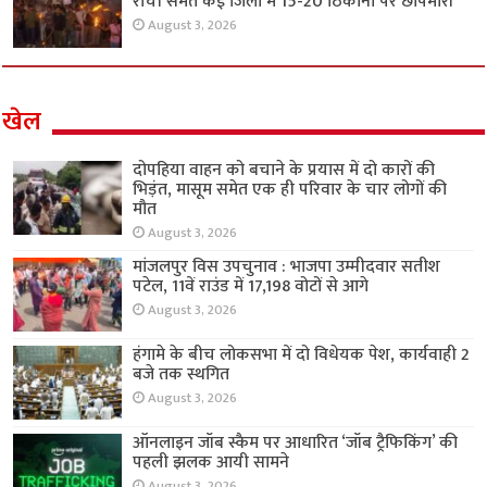
रांची समेत कई जिलों में 15-20 ठिकानों पर छापेमारी
August 3, 2026
खेल
दोपहिया वाहन को बचाने के प्रयास में दो कारों की
भिड़ंत, मासूम समेत एक ही परिवार के चार लोगों की
मौत
August 3, 2026
मांजलपुर विस उपचुनाव : भाजपा उम्मीदवार सतीश
पटेल, 11वें राउंड में 17,198 वोटों से आगे
August 3, 2026
हंगामे के बीच लोकसभा में दो विधेयक पेश, कार्यवाही 2
बजे तक स्थगित
August 3, 2026
ऑनलाइन जॉब स्कैम पर आधारित ‘जॉब ट्रैफिकिंग’ की
पहली झलक आयी सामने
August 3, 2026