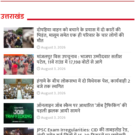
उत्तराखंड
दोपहिया वाहन को बचाने के प्रयास में दो कारों की
भिड़ंत, मासूम समेत एक ही परिवार के चार लोगों की
मौत
August 3, 2026
मांजलपुर विस उपचुनाव : भाजपा उम्मीदवार सतीश
पटेल, 11वें राउंड में 17,198 वोटों से आगे
August 3, 2026
हंगामे के बीच लोकसभा में दो विधेयक पेश, कार्यवाही 2
बजे तक स्थगित
August 3, 2026
ऑनलाइन जॉब स्कैम पर आधारित ‘जॉब ट्रैफिकिंग’ की
पहली झलक आयी सामने
August 3, 2026
JPSC Exam Irregularities: CID की ताबड़तोड़ रेड,