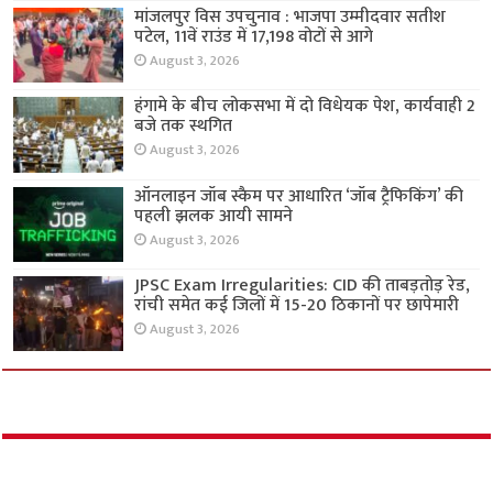
मांजलपुर विस उपचुनाव : भाजपा उम्मीदवार सतीश
पटेल, 11वें राउंड में 17,198 वोटों से आगे
August 3, 2026
हंगामे के बीच लोकसभा में दो विधेयक पेश, कार्यवाही 2
बजे तक स्थगित
August 3, 2026
ऑनलाइन जॉब स्कैम पर आधारित ‘जॉब ट्रैफिकिंग’ की
पहली झलक आयी सामने
August 3, 2026
JPSC Exam Irregularities: CID की ताबड़तोड़ रेड,
रांची समेत कई जिलों में 15-20 ठिकानों पर छापेमारी
August 3, 2026