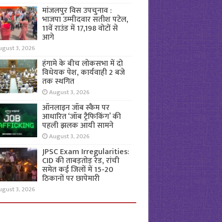
मांजलपुर विस उपचुनाव :
भाजपा उम्मीदवार सतीश पटेल,
11वें राउंड में 17,198 वोटों से
आगे
ugust 3, 2026
हंगामे के बीच लोकसभा में दो
विधेयक पेश, कार्यवाही 2 बजे
तक स्थगित
August 3, 2026
ऑनलाइन जॉब स्कैम पर
आधारित ‘जॉब ट्रैफिकिंग’ की
पहली झलक आयी सामने
August 3, 2026
JPSC Exam Irregularities:
CID की ताबड़तोड़ रेड, रांची
समेत कई जिलों में 15-20
ठिकानों पर छापेमारी
ugust 3, 2026