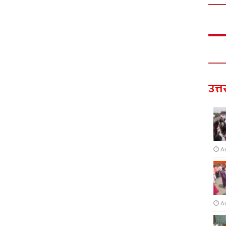
उत्त
A
A