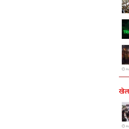
A
खे
A