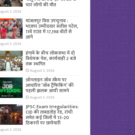
चार लोगों की मौत
ugust 3, 2026
मांजलपुर विस उपचुनाव :
भाजपा उम्मीदवार सतीश पटेल,
11वें राउंड में 17,198 वोटों से
आगे
ugust 3, 2026
हंगामे के बीच लोकसभा में दो
विधेयक पेश, कार्यवाही 2 बजे
तक स्थगित
August 3, 2026
ऑनलाइन जॉब स्कैम पर
आधारित ‘जॉब ट्रैफिकिंग’ की
पहली झलक आयी सामने
August 3, 2026
JPSC Exam Irregularities:
CID की ताबड़तोड़ रेड, रांची
समेत कई जिलों में 15-20
ठिकानों पर छापेमारी
ugust 3, 2026