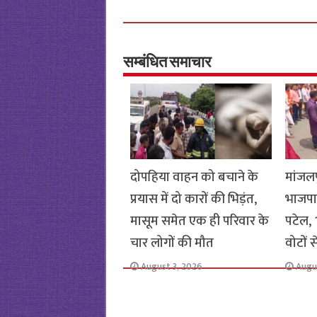
ce
wi
h
h
b
tt
at
ar
o
er
sA
e
o
p
सम्बंधित समाचार
k
p
दोपहिया वाहन को बचाने के
मांजलप
प्रयास में दो कारों की भिड़ंत,
भाजपा
मासूम समेत एक ही परिवार के
पटेल, 1
चार लोगों की मौत
वोटों 
August 3, 2026
Augu