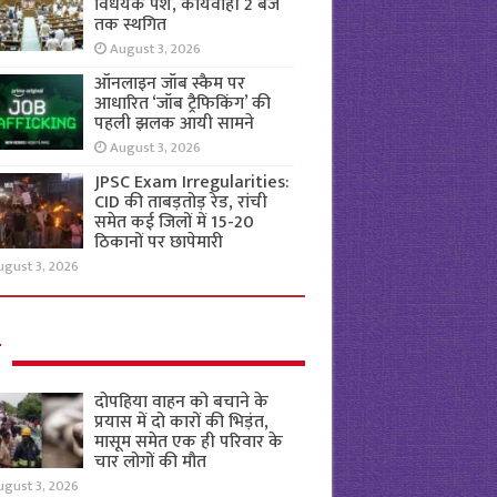
विधेयक पेश, कार्यवाही 2 बजे
तक स्थगित
August 3, 2026
ऑनलाइन जॉब स्कैम पर
आधारित ‘जॉब ट्रैफिकिंग’ की
पहली झलक आयी सामने
August 3, 2026
JPSC Exam Irregularities:
CID की ताबड़तोड़ रेड, रांची
समेत कई जिलों में 15-20
ठिकानों पर छापेमारी
ugust 3, 2026
ल
दोपहिया वाहन को बचाने के
प्रयास में दो कारों की भिड़ंत,
मासूम समेत एक ही परिवार के
चार लोगों की मौत
ugust 3, 2026