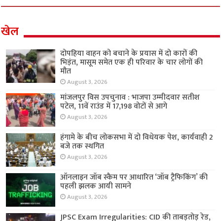
खेल
दोपहिया वाहन को बचाने के प्रयास में दो कारों की
भिड़ंत, मासूम समेत एक ही परिवार के चार लोगों की
मौत
August 3, 2026
मांजलपुर विस उपचुनाव : भाजपा उम्मीदवार सतीश
पटेल, 11वें राउंड में 17,198 वोटों से आगे
August 3, 2026
हंगामे के बीच लोकसभा में दो विधेयक पेश, कार्यवाही 2
बजे तक स्थगित
August 3, 2026
ऑनलाइन जॉब स्कैम पर आधारित ‘जॉब ट्रैफिकिंग’ की
पहली झलक आयी सामने
August 3, 2026
JPSC Exam Irregularities: CID की ताबड़तोड़ रेड,