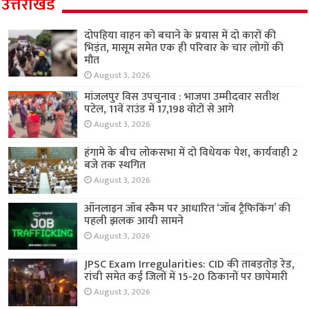
उत्तराखंड
दोपहिया वाहन को बचाने के प्रयास में दो कारों की
भिड़ंत, मासूम समेत एक ही परिवार के चार लोगों की
मौत
August 3, 2026
मांजलपुर विस उपचुनाव : भाजपा उम्मीदवार सतीश
पटेल, 11वें राउंड में 17,198 वोटों से आगे
August 3, 2026
हंगामे के बीच लोकसभा में दो विधेयक पेश, कार्यवाही 2
बजे तक स्थगित
August 3, 2026
ऑनलाइन जॉब स्कैम पर आधारित ‘जॉब ट्रैफिकिंग’ की
पहली झलक आयी सामने
August 3, 2026
JPSC Exam Irregularities: CID की ताबड़तोड़ रेड,
रांची समेत कई जिलों में 15-20 ठिकानों पर छापेमारी
August 3, 2026