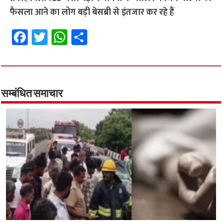
फैसला आने का लोग बड़ी बेसब्री से इंतजार कर रहे हैं
Fa
T
W
S
ce
wi
h
h
b
tt
at
ar
o
er
sA
e
o
p
सम्बंधित समाचार
k
p