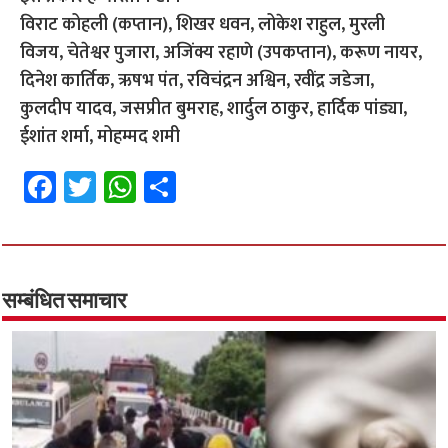
विराट कोहली (कप्तान), शिखर धवन, लोकेश राहुल, मुरली
विजय, चेतेश्वर पुजारा, अजिंक्य रहाणे (उपकप्तान), करूण नायर,
दिनेश कार्तिक, ऋषभ पंत, रविचंद्रन अश्विन, रवींद्र जडेजा,
कुलदीप यादव, जसप्रीत बुमराह, शार्दुल ठाकुर, हार्दिक पांड्या,
ईशांत शर्मा, मोहम्मद शमी
Fa
T
W
S
ce
wi
h
h
b
tt
at
ar
o
er
sA
e
o
p
सम्बंधित समाचार
k
p