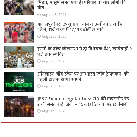
भिड़ंत, मासूम समेत एक ही परिवार के चार लोगों की
मौत
August 3, 2026
मांजलपुर विस उपचुनाव : भाजपा उम्मीदवार सतीश
पटेल, 11वें राउंड में 17,198 वोटों से आगे
August 3, 2026
हंगामे के बीच लोकसभा में दो विधेयक पेश, कार्यवाही 2
बजे तक स्थगित
August 3, 2026
ऑनलाइन जॉब स्कैम पर आधारित ‘जॉब ट्रैफिकिंग’ की
पहली झलक आयी सामने
August 3, 2026
JPSC Exam Irregularities: CID की ताबड़तोड़ रेड,
रांची समेत कई जिलों में 15-20 ठिकानों पर छापेमारी
August 3, 2026