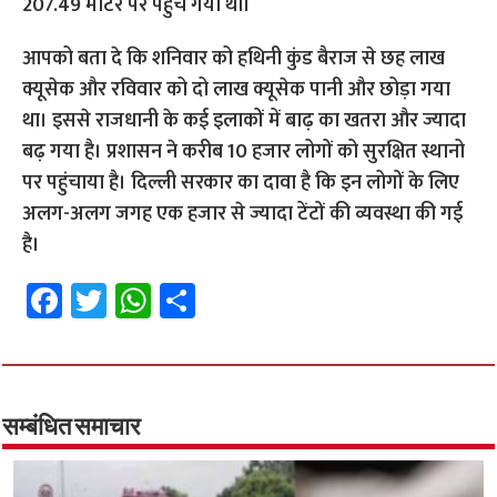
207.49 मीटर पर पहुँच गया था।
आपको बता दे कि शनिवार को हथिनी कुंड बैराज से छह लाख
क्यूसेक और रविवार को दो लाख क्यूसेक पानी और छोड़ा गया
था। इससे राजधानी के कई इलाकों में बाढ़ का खतरा और ज्यादा
बढ़ गया है। प्रशासन ने करीब 10 हजार लोगों को सुरक्षित स्थानो
पर पहुंचाया है। दिल्ली सरकार का दावा है कि इन लोगों के लिए
अलग-अलग जगह एक हजार से ज्यादा टेंटों की व्यवस्था की गई
है।
Fa
T
W
S
ce
wi
h
h
b
tt
at
ar
o
er
sA
e
o
p
सम्बंधित समाचार
k
p