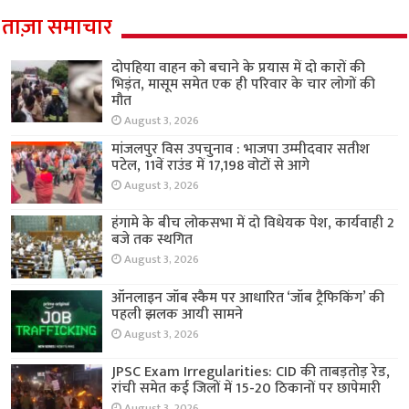
ताज़ा समाचार
दोपहिया वाहन को बचाने के प्रयास में दो कारों की
भिड़ंत, मासूम समेत एक ही परिवार के चार लोगों की
मौत
August 3, 2026
मांजलपुर विस उपचुनाव : भाजपा उम्मीदवार सतीश
पटेल, 11वें राउंड में 17,198 वोटों से आगे
August 3, 2026
हंगामे के बीच लोकसभा में दो विधेयक पेश, कार्यवाही 2
बजे तक स्थगित
August 3, 2026
ऑनलाइन जॉब स्कैम पर आधारित ‘जॉब ट्रैफिकिंग’ की
पहली झलक आयी सामने
August 3, 2026
JPSC Exam Irregularities: CID की ताबड़तोड़ रेड,
रांची समेत कई जिलों में 15-20 ठिकानों पर छापेमारी
August 3, 2026