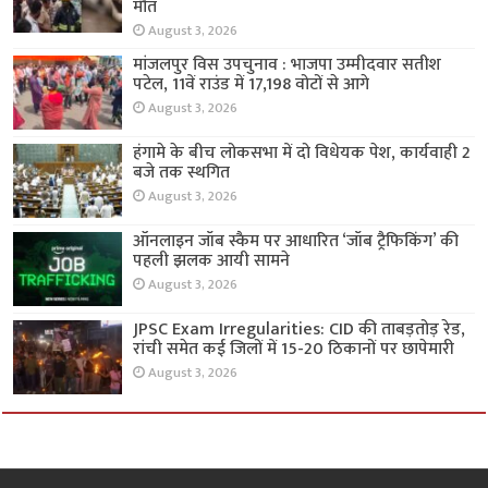
मौत
August 3, 2026
मांजलपुर विस उपचुनाव : भाजपा उम्मीदवार सतीश
पटेल, 11वें राउंड में 17,198 वोटों से आगे
August 3, 2026
हंगामे के बीच लोकसभा में दो विधेयक पेश, कार्यवाही 2
बजे तक स्थगित
August 3, 2026
ऑनलाइन जॉब स्कैम पर आधारित ‘जॉब ट्रैफिकिंग’ की
पहली झलक आयी सामने
August 3, 2026
JPSC Exam Irregularities: CID की ताबड़तोड़ रेड,
रांची समेत कई जिलों में 15-20 ठिकानों पर छापेमारी
August 3, 2026