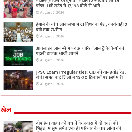
मांजलपुर विस उपचुनाव : भाजपा उम्मीदवार सतीश
पटेल, 11वें राउंड में 17,198 वोटों से आगे
August 3, 2026
हंगामे के बीच लोकसभा में दो विधेयक पेश, कार्यवाही 2
बजे तक स्थगित
August 3, 2026
ऑनलाइन जॉब स्कैम पर आधारित ‘जॉब ट्रैफिकिंग’ की
पहली झलक आयी सामने
August 3, 2026
JPSC Exam Irregularities: CID की ताबड़तोड़ रेड,
रांची समेत कई जिलों में 15-20 ठिकानों पर छापेमारी
August 3, 2026
खेल
दोपहिया वाहन को बचाने के प्रयास में दो कारों की
भिड़ंत, मासूम समेत एक ही परिवार के चार लोगों की