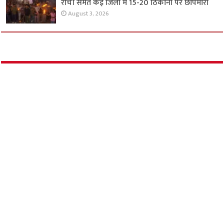
रांची समेत कई जिलों में 15-20 ठिकानों पर छापेमारी
August 3, 2026
उत्तराखंड
दोपहिया वाहन को बचाने के प्रयास में दो कारों की
भिड़ंत, मासूम समेत एक ही परिवार के चार लोगों की
मौत
August 3, 2026
मांजलपुर विस उपचुनाव : भाजपा उम्मीदवार सतीश
पटेल, 11वें राउंड में 17,198 वोटों से आगे
August 3, 2026
हंगामे के बीच लोकसभा में दो विधेयक पेश, कार्यवाही 2