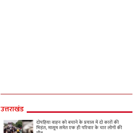
बजे तक स्थगित
August 3, 2026
ऑनलाइन जॉब स्कैम पर आधारित ‘जॉब ट्रैफिकिंग’ की
पहली झलक आयी सामने
August 3, 2026
JPSC Exam Irregularities: CID की ताबड़तोड़ रेड,
रांची समेत कई जिलों में 15-20 ठिकानों पर छापेमारी
August 3, 2026
खेल
दोपहिया वाहन को बचाने के प्रयास में दो कारों की
भिड़ंत, मासूम समेत एक ही परिवार के चार लोगों की
मौत
August 3, 2026
मांजलपुर विस उपचुनाव : भाजपा उम्मीदवार सतीश
पटेल, 11वें राउंड में 17,198 वोटों से आगे