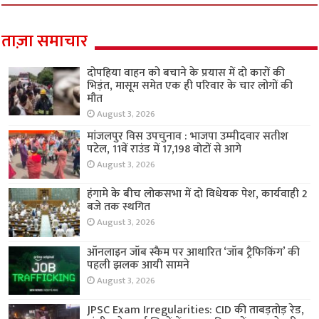
ताज़ा समाचार
दोपहिया वाहन को बचाने के प्रयास में दो कारों की
भिड़ंत, मासूम समेत एक ही परिवार के चार लोगों की
मौत
August 3, 2026
मांजलपुर विस उपचुनाव : भाजपा उम्मीदवार सतीश
पटेल, 11वें राउंड में 17,198 वोटों से आगे
August 3, 2026
हंगामे के बीच लोकसभा में दो विधेयक पेश, कार्यवाही 2
बजे तक स्थगित
August 3, 2026
ऑनलाइन जॉब स्कैम पर आधारित ‘जॉब ट्रैफिकिंग’ की
पहली झलक आयी सामने
August 3, 2026
JPSC Exam Irregularities: CID की ताबड़तोड़ रेड,