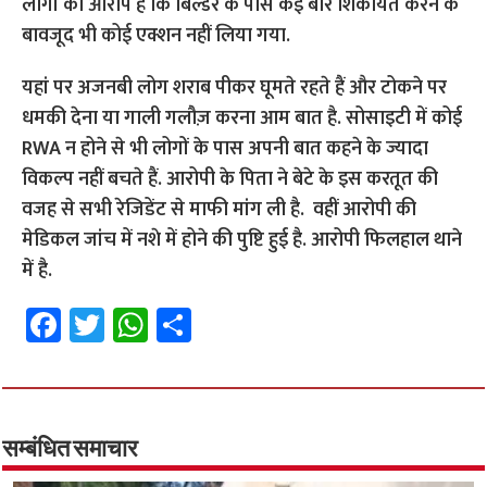
लोगों का आरोप है कि बिल्डर के पास कई बार शिकायत करने के
बावजूद भी कोई एक्शन नहीं लिया गया.
यहां पर अजनबी लोग शराब पीकर घूमते रहते हैं और टोकने पर
धमकी देना या गाली गलौज़ करना आम बात है. सोसाइटी में कोई
RWA न होने से भी लोगों के पास अपनी बात कहने के ज्यादा
विकल्प नहीं बचते हैं. आरोपी के पिता ने बेटे के इस करतूत की
वजह से सभी रेजिडेंट से माफी मांग ली है. वहीं आरोपी की
मेडिकल जांच में नशे में होने की पुष्टि हुई है. आरोपी फिलहाल थाने
में है.
Fa
T
W
S
ce
wi
h
h
b
tt
at
ar
o
er
sA
e
o
p
सम्बंधित समाचार