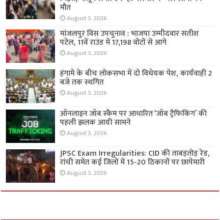
मौत
August 3, 2026
मांजलपुर विस उपचुनाव : भाजपा उम्मीदवार सतीश
पटेल, 11वें राउंड में 17,198 वोटों से आगे
August 3, 2026
हंगामे के बीच लोकसभा में दो विधेयक पेश, कार्यवाही 2
बजे तक स्थगित
August 3, 2026
ऑनलाइन जॉब स्कैम पर आधारित ‘जॉब ट्रैफिकिंग’ की
पहली झलक आयी सामने
August 3, 2026
JPSC Exam Irregularities: CID की ताबड़तोड़ रेड,
रांची समेत कई जिलों में 15-20 ठिकानों पर छापेमारी
August 3, 2026