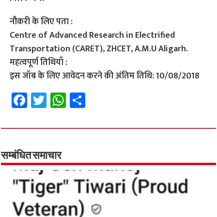
नौकरी के लिए पता :
Centre of Advanced Research in Electrified
Transportation (CARET), ZHCET, A.M.U Aligarh.
महत्वपूर्ण तिथियाँ :
इस जॉब के लिए आवेदन करने की अंतिम तिथि: 10/08/2018
Fa
T
W
S
ce
wi
h
h
b
tt
at
ar
o
er
sA
e
o
p
सम्बंधित समाचार
k
p