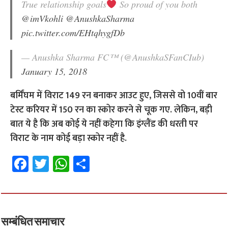
True relationship goals
So proud of you both
@imVkohli
@AnushkaSharma
pic.twitter.com/EHtqhygfDb
— Anushka Sharma FC™ (@AnushkaSFanCIub)
January 15, 2018
बर्मिंघम में विराट 149 रन बनाकर आउट हुए, जिससे वो 10वीं बार
टेस्ट करियर में 150 रन का स्कोर करने से चूक गए. लेकिन, बड़ी
बात ये है कि अब कोई ये नहीं कहेगा कि इंग्लैंड की धरती पर
विराट के नाम कोई बड़ा स्कोर नहीं है.
Fa
T
W
S
ce
wi
h
h
b
tt
at
ar
o
er
sA
e
सम्बंधित समाचार