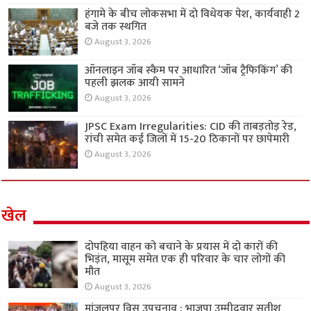
हंगामे के बीच लोकसभा में दो विधेयक पेश, कार्यवाही 2
बजे तक स्थगित
August 3, 2026
ऑनलाइन जॉब स्कैम पर आधारित ‘जॉब ट्रैफिकिंग’ की
पहली झलक आयी सामने
August 3, 2026
JPSC Exam Irregularities: CID की ताबड़तोड़ रेड,
रांची समेत कई जिलों में 15-20 ठिकानों पर छापेमारी
August 3, 2026
खेल
दोपहिया वाहन को बचाने के प्रयास में दो कारों की
भिड़ंत, मासूम समेत एक ही परिवार के चार लोगों की
मौत
August 3, 2026
मांजलपुर विस उपचुनाव : भाजपा उम्मीदवार सतीश