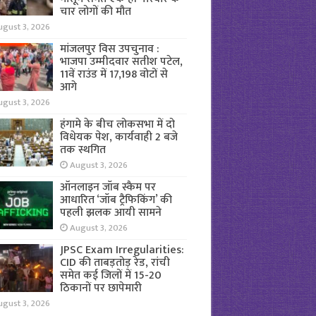
चार लोगों की मौत
ugust 3, 2026
मांजलपुर विस उपचुनाव :
भाजपा उम्मीदवार सतीश पटेल,
11वें राउंड में 17,198 वोटों से
आगे
ugust 3, 2026
हंगामे के बीच लोकसभा में दो
विधेयक पेश, कार्यवाही 2 बजे
तक स्थगित
August 3, 2026
ऑनलाइन जॉब स्कैम पर
आधारित ‘जॉब ट्रैफिकिंग’ की
पहली झलक आयी सामने
August 3, 2026
JPSC Exam Irregularities:
CID की ताबड़तोड़ रेड, रांची
समेत कई जिलों में 15-20
ठिकानों पर छापेमारी
ugust 3, 2026