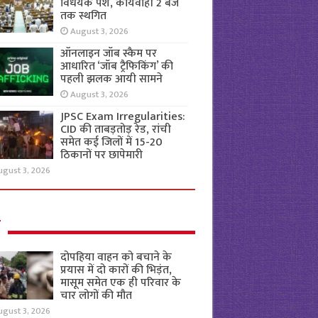
विधेयक पेश, कार्यवाही 2 बजे
तक स्थगित
August 3, 2026
ऑनलाइन जॉब स्कैम पर
आधारित ‘जॉब ट्रैफिकिंग’ की
पहली झलक आयी सामने
August 3, 2026
JPSC Exam Irregularities:
CID की ताबड़तोड़ रेड, रांची
समेत कई जिलों में 15-20
ठिकानों पर छापेमारी
ugust 3, 2026
ल
दोपहिया वाहन को बचाने के
प्रयास में दो कारों की भिड़ंत,
मासूम समेत एक ही परिवार के
चार लोगों की मौत
ugust 3, 2026