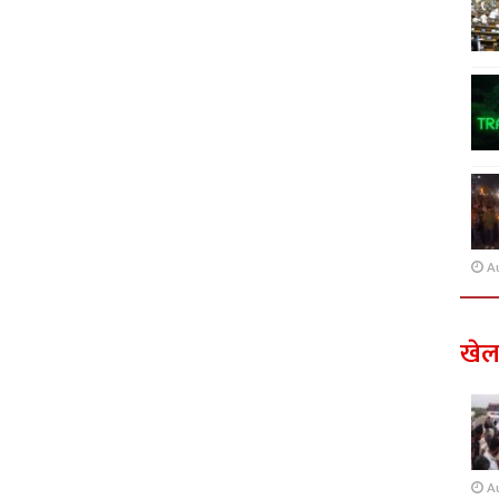
A
खे
A