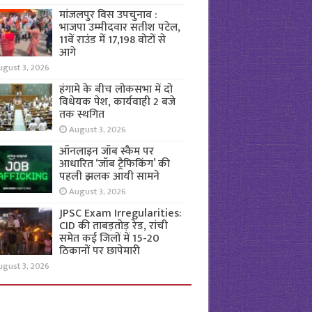
मांजलपुर विस उपचुनाव :
भाजपा उम्मीदवार सतीश पटेल,
11वें राउंड में 17,198 वोटों से
आगे
ugust 3, 2026
हंगामे के बीच लोकसभा में दो
विधेयक पेश, कार्यवाही 2 बजे
तक स्थगित
August 3, 2026
ऑनलाइन जॉब स्कैम पर
आधारित ‘जॉब ट्रैफिकिंग’ की
पहली झलक आयी सामने
August 3, 2026
JPSC Exam Irregularities:
CID की ताबड़तोड़ रेड, रांची
समेत कई जिलों में 15-20
ठिकानों पर छापेमारी
ugust 3, 2026