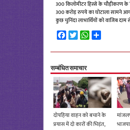
300 किलोमीटर हिस्से के चौड़ीकरण के लि
300 करोड़ रुपये का घोटाला सामने आया ह
कुछ चुनिंदा लाभार्थियों को वाजिब दाम 
Fa
T
W
S
ce
wi
h
h
b
tt
at
ar
o
er
sA
e
o
p
सम्बंधित समाचार
k
p
दोपहिया वाहन को बचाने के
मांजलप
प्रयास में दो कारों की भिड़ंत,
भाजपा