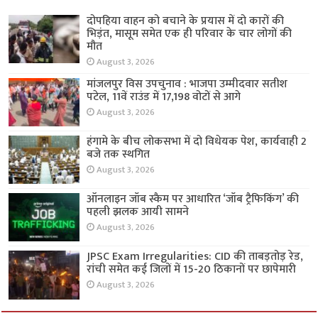
दोपहिया वाहन को बचाने के प्रयास में दो कारों की
भिड़ंत, मासूम समेत एक ही परिवार के चार लोगों की
मौत
August 3, 2026
मांजलपुर विस उपचुनाव : भाजपा उम्मीदवार सतीश
पटेल, 11वें राउंड में 17,198 वोटों से आगे
August 3, 2026
हंगामे के बीच लोकसभा में दो विधेयक पेश, कार्यवाही 2
बजे तक स्थगित
August 3, 2026
ऑनलाइन जॉब स्कैम पर आधारित ‘जॉब ट्रैफिकिंग’ की
पहली झलक आयी सामने
August 3, 2026
JPSC Exam Irregularities: CID की ताबड़तोड़ रेड,
रांची समेत कई जिलों में 15-20 ठिकानों पर छापेमारी
August 3, 2026