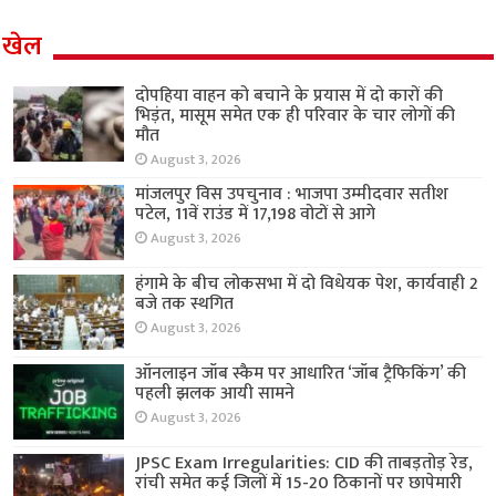
खेल
दोपहिया वाहन को बचाने के प्रयास में दो कारों की
भिड़ंत, मासूम समेत एक ही परिवार के चार लोगों की
मौत
August 3, 2026
मांजलपुर विस उपचुनाव : भाजपा उम्मीदवार सतीश
पटेल, 11वें राउंड में 17,198 वोटों से आगे
August 3, 2026
हंगामे के बीच लोकसभा में दो विधेयक पेश, कार्यवाही 2
बजे तक स्थगित
August 3, 2026
ऑनलाइन जॉब स्कैम पर आधारित ‘जॉब ट्रैफिकिंग’ की
पहली झलक आयी सामने
August 3, 2026
JPSC Exam Irregularities: CID की ताबड़तोड़ रेड,
रांची समेत कई जिलों में 15-20 ठिकानों पर छापेमारी