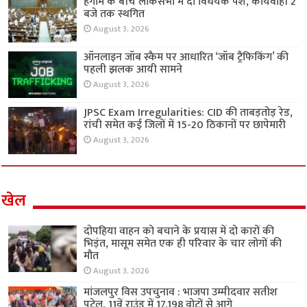
हंगामे के बीच लोकसभा में दो विधेयक पेश, कार्यवाही 2
बजे तक स्थगित
August 3, 2026
ऑनलाइन जॉब स्कैम पर आधारित ‘जॉब ट्रैफिकिंग’ की
पहली झलक आयी सामने
August 3, 2026
JPSC Exam Irregularities: CID की ताबड़तोड़ रेड,
रांची समेत कई जिलों में 15-20 ठिकानों पर छापेमारी
August 3, 2026
खेल
दोपहिया वाहन को बचाने के प्रयास में दो कारों की
भिड़ंत, मासूम समेत एक ही परिवार के चार लोगों की
मौत
August 3, 2026
मांजलपुर विस उपचुनाव : भाजपा उम्मीदवार सतीश
पटेल, 11वें राउंड में 17,198 वोटों से आगे