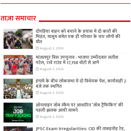
ताज़ा समाचार
दोपहिया वाहन को बचाने के प्रयास में दो कारों की
भिड़ंत, मासूम समेत एक ही परिवार के चार लोगों की
मौत
August 3, 2026
मांजलपुर विस उपचुनाव : भाजपा उम्मीदवार सतीश
पटेल, 11वें राउंड में 17,198 वोटों से आगे
August 3, 2026
हंगामे के बीच लोकसभा में दो विधेयक पेश, कार्यवाही 2
बजे तक स्थगित
August 3, 2026
ऑनलाइन जॉब स्कैम पर आधारित ‘जॉब ट्रैफिकिंग’ की
पहली झलक आयी सामने
August 3, 2026
JPSC Exam Irregularities: CID की ताबड़तोड़ रेड,