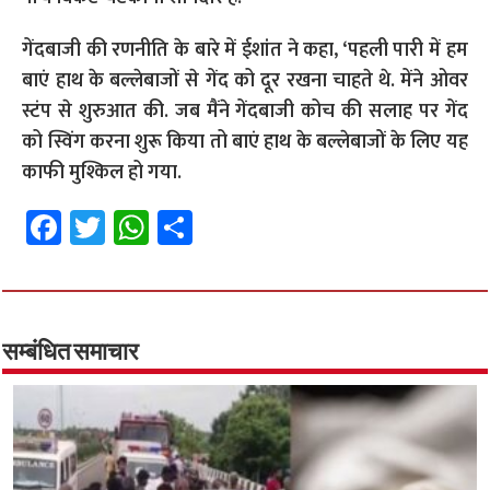
गेंदबाजी की रणनीति के बारे में ईशांत ने कहा, ‘पहली पारी में हम
बाएं हाथ के बल्लेबाजों से गेंद को दूर रखना चाहते थे. मेंने ओवर
स्टंप से शुरुआत की. जब मैंने गेंदबाजी कोच की सलाह पर गेंद
को स्विंग करना शुरू किया तो बाएं हाथ के बल्लेबाजों के लिए यह
काफी मुश्किल हो गया.
Fa
T
W
S
ce
wi
h
h
b
tt
at
ar
o
er
sA
e
o
p
सम्बंधित समाचार
k
p