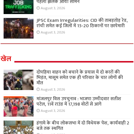
पहली झलक आयी सामने
August 3, 2026
JPSC Exam Irregularities: CID की ताबड़तोड़ रेड,
रांची समेत कई जिलों में 15-20 ठिकानों पर छापेमारी
August 3, 2026
खेल
दोपहिया वाहन को बचाने के प्रयास में दो कारों की
भिड़ंत, मासूम समेत एक ही परिवार के चार लोगों की
मौत
August 3, 2026
मांजलपुर विस उपचुनाव : भाजपा उम्मीदवार सतीश
पटेल, 11वें राउंड में 17,198 वोटों से आगे
August 3, 2026
हंगामे के बीच लोकसभा में दो विधेयक पेश, कार्यवाही 2
बजे तक स्थगित