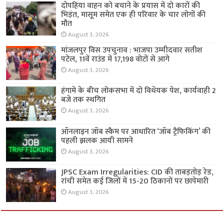
दोपहिया वाहन को बचाने के प्रयास में दो कारों की
भिड़ंत, मासूम समेत एक ही परिवार के चार लोगों की
मौत
August 3, 2026
मांजलपुर विस उपचुनाव : भाजपा उम्मीदवार सतीश
पटेल, 11वें राउंड में 17,198 वोटों से आगे
August 3, 2026
हंगामे के बीच लोकसभा में दो विधेयक पेश, कार्यवाही 2
बजे तक स्थगित
August 3, 2026
ऑनलाइन जॉब स्कैम पर आधारित ‘जॉब ट्रैफिकिंग’ की
पहली झलक आयी सामने
August 3, 2026
JPSC Exam Irregularities: CID की ताबड़तोड़ रेड,
रांची समेत कई जिलों में 15-20 ठिकानों पर छापेमारी
August 3, 2026