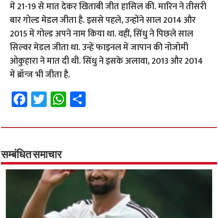
में 21-19 से मात देकर खिताबी जीत हासिल की. मारिन ने तीसरी
बार गोल्ड मेडल जीता है. इससे पहले, उन्होंने साल 2014 और
2015 में गोल्ड अपने नाम किया था. वहीं, सिंधु ने पिछले साल
सिल्वर मेडल जीता था. उन्हें फाइनल में जापान की नोजोमी
ओकुहारा ने मात दी थी. सिंधु ने इसके अलावा, 2013 और 2014
में ब्रॉन्ज भी जीता है.
Fa
T
W
S
ce
wi
h
h
b
tt
at
ar
o
er
sA
e
o
p
सम्बंधित समाचार
k
p