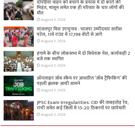
दोपहिया वाहन को बचाने के प्रयास में दो कारों की
भिड़ंत, मासूम समेत एक ही परिवार के चार लोगों की
मौत
August 3, 2026
मांजलपुर विस उपचुनाव : भाजपा उम्मीदवार सतीश
पटेल, 11वें राउंड में 17,198 वोटों से आगे
August 3, 2026
हंगामे के बीच लोकसभा में दो विधेयक पेश, कार्यवाही 2
बजे तक स्थगित
August 3, 2026
ऑनलाइन जॉब स्कैम पर आधारित ‘जॉब ट्रैफिकिंग’ की
पहली झलक आयी सामने
August 3, 2026
JPSC Exam Irregularities: CID की ताबड़तोड़ रेड,
रांची समेत कई जिलों में 15-20 ठिकानों पर छापेमारी
August 3, 2026