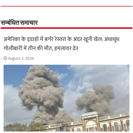
b
tt
at
ar
o
er
sA
e
o
p
सम्बंधित समाचार
k
p
अमेरिका के इडाहो में बर्गर रेस्तरां के अंदर खूनी खेल: अंधाधुंध
गोलीबारी में तीन की मौत, हमलावर ढेर
August 2, 2026