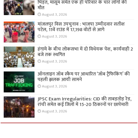
भिड़ंत, मासूम समेत एक ही परिवार के चार लोगों की
मौत
August 3, 2026
मांजलपुर विस उपचुनाव : भाजपा उम्मीदवार सतीश
पटेल, 11वें राउंड में 17,198 वोटों से आगे
August 3, 2026
हंगामे के बीच लोकसभा में दो विधेयक पेश, कार्यवाही 2
बजे तक स्थगित
August 3, 2026
ऑनलाइन जॉब स्कैम पर आधारित ‘जॉब ट्रैफिकिंग’ की
पहली झलक आयी सामने
August 3, 2026
JPSC Exam Irregularities: CID की ताबड़तोड़ रेड,
रांची समेत कई जिलों में 15-20 ठिकानों पर छापेमारी
August 3, 2026