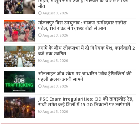
भिड़ंत, मासूम समेत एक ही परिवार के चार लोगों की
मौत
August 3, 2026
मांजलपुर विस उपचुनाव : भाजपा उम्मीदवार सतीश
पटेल, 11वें राउंड में 17,198 वोटों से आगे
August 3, 2026
हंगामे के बीच लोकसभा में दो विधेयक पेश, कार्यवाही 2
बजे तक स्थगित
August 3, 2026
ऑनलाइन जॉब स्कैम पर आधारित ‘जॉब ट्रैफिकिंग’ की
पहली झलक आयी सामने
August 3, 2026
JPSC Exam Irregularities: CID की ताबड़तोड़ रेड,
रांची समेत कई जिलों में 15-20 ठिकानों पर छापेमारी
August 3, 2026