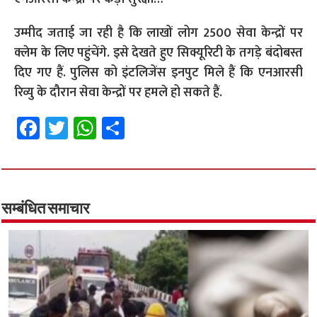
उम्मीद जताई जा रही है कि लाखों लोग 2500 सेवा केन्द्रों पर
क्लेम के लिए पहुंचेंगे. इसे देखते हुए सिक्यूरिटी के तगड़े बंदोबस्त
दिए गए हैं. पुलिस को इंटलिजेंस इनपुट मिले हैं कि एनआरसी
रिव्यु के दौरान सेवा केन्द्रों पर हमले हो सकते हैं.
Fa
T
W
S
ce
wi
h
h
b
tt
at
ar
o
er
sA
e
o
p
सम्बंधित समाचार
k
p