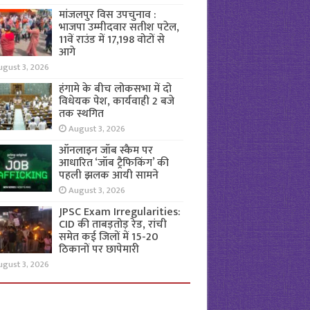
मांजलपुर विस उपचुनाव :
भाजपा उम्मीदवार सतीश पटेल,
11वें राउंड में 17,198 वोटों से
आगे
ugust 3, 2026
हंगामे के बीच लोकसभा में दो
विधेयक पेश, कार्यवाही 2 बजे
तक स्थगित
August 3, 2026
ऑनलाइन जॉब स्कैम पर
आधारित ‘जॉब ट्रैफिकिंग’ की
पहली झलक आयी सामने
August 3, 2026
JPSC Exam Irregularities:
CID की ताबड़तोड़ रेड, रांची
समेत कई जिलों में 15-20
ठिकानों पर छापेमारी
ugust 3, 2026