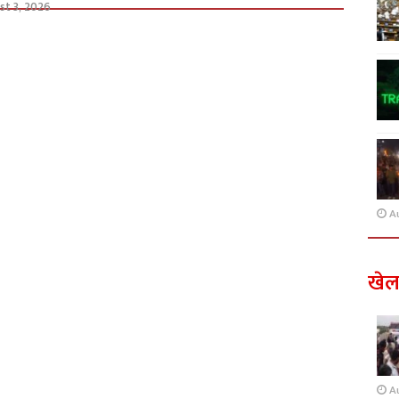
st 3, 2026
A
खे
A