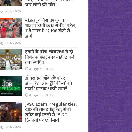
चार लोगों की मौत
ugust 3, 2026
मांजलपुर विस उपचुनाव :
भाजपा उम्मीदवार सतीश पटेल,
11वें राउंड में 17,198 वोटों से
आगे
ugust 3, 2026
हंगामे के बीच लोकसभा में दो
विधेयक पेश, कार्यवाही 2 बजे
तक स्थगित
August 3, 2026
ऑनलाइन जॉब स्कैम पर
आधारित ‘जॉब ट्रैफिकिंग’ की
पहली झलक आयी सामने
August 3, 2026
JPSC Exam Irregularities:
CID की ताबड़तोड़ रेड, रांची
समेत कई जिलों में 15-20
ठिकानों पर छापेमारी
ugust 3, 2026