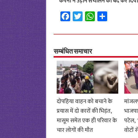
कंपनी ने उड़ान संचालन को बंद कर दिया 
Fa
T
W
S
ce
wi
h
h
b
tt
at
ar
o
er
sA
e
o
p
सम्बंधित समाचार
k
p
दोपहिया वाहन को बचाने के
मांजलप
प्रयास में दो कारों की भिड़ंत,
भाजपा
मासूम समेत एक ही परिवार के
पटेल, 1
चार लोगों की मौत
वोटों 