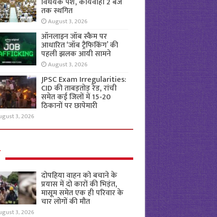
विधेयक पेश, कार्यवाही 2 बजे
तक स्थगित
August 3, 2026
ऑनलाइन जॉब स्कैम पर
आधारित ‘जॉब ट्रैफिकिंग’ की
पहली झलक आयी सामने
August 3, 2026
JPSC Exam Irregularities:
CID की ताबड़तोड़ रेड, रांची
समेत कई जिलों में 15-20
ठिकानों पर छापेमारी
ugust 3, 2026
ल
दोपहिया वाहन को बचाने के
प्रयास में दो कारों की भिड़ंत,
मासूम समेत एक ही परिवार के
चार लोगों की मौत
ugust 3, 2026