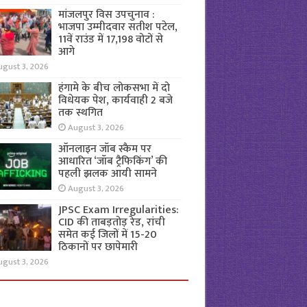
मांजलपुर विस उपचुनाव :
भाजपा उम्मीदवार सतीश पटेल,
11वें राउंड में 17,198 वोटों से
आगे
ugust 3, 2026
हंगामे के बीच लोकसभा में दो
विधेयक पेश, कार्यवाही 2 बजे
तक स्थगित
August 3, 2026
ऑनलाइन जॉब स्कैम पर
आधारित ‘जॉब ट्रैफिकिंग’ की
पहली झलक आयी सामने
August 3, 2026
JPSC Exam Irregularities:
CID की ताबड़तोड़ रेड, रांची
समेत कई जिलों में 15-20
ठिकानों पर छापेमारी
ugust 3, 2026