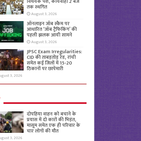
विधेयक पेश, कार्यवाही 2 बजे
तक स्थगित
August 3, 2026
ऑनलाइन जॉब स्कैम पर
आधारित ‘जॉब ट्रैफिकिंग’ की
पहली झलक आयी सामने
August 3, 2026
JPSC Exam Irregularities:
CID की ताबड़तोड़ रेड, रांची
समेत कई जिलों में 15-20
ठिकानों पर छापेमारी
ugust 3, 2026
ल
दोपहिया वाहन को बचाने के
प्रयास में दो कारों की भिड़ंत,
मासूम समेत एक ही परिवार के
चार लोगों की मौत
ugust 3, 2026