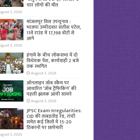
चार लोगों की मौत
ugust 3, 2026
मांजलपुर विस उपचुनाव :
भाजपा उम्मीदवार सतीश पटेल,
11वें राउंड में 17,198 वोटों से
आगे
ugust 3, 2026
हंगामे के बीच लोकसभा में दो
विधेयक पेश, कार्यवाही 2 बजे
तक स्थगित
August 3, 2026
ऑनलाइन जॉब स्कैम पर
आधारित ‘जॉब ट्रैफिकिंग’ की
पहली झलक आयी सामने
August 3, 2026
JPSC Exam Irregularities:
CID की ताबड़तोड़ रेड, रांची
समेत कई जिलों में 15-20
ठिकानों पर छापेमारी
ugust 3, 2026