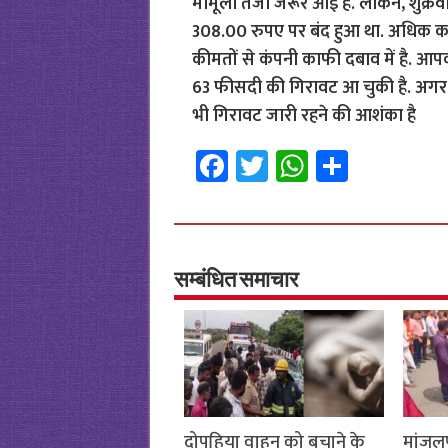
मामूली तेजी जरूर आई है. लेकिन, शुक्र
308.00 रुपए पर बंद हुआ था. अधिक कर्ज
कीमतों से कंपनी काफी दबाव में है. आपक
63 फीसदी की गिरावट आ चुकी है. अगर क
भी गिरावट जारी रहने की आशंका है
Fa
T
W
S
ce
wi
h
h
b
tt
at
ar
o
er
sA
e
o
p
सम्बंधित समाचार
k
p
दोपहिया वाहन को बचाने के
मांजलप