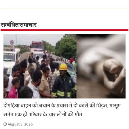
ce
wi
h
h
b
tt
at
ar
o
er
sA
e
o
p
सम्बंधित समाचार
k
p
दोपहिया वाहन को बचाने के प्रयास में दो कारों की भिड़ंत, मासूम
समेत एक ही परिवार के चार लोगों की मौत
August 3, 2026