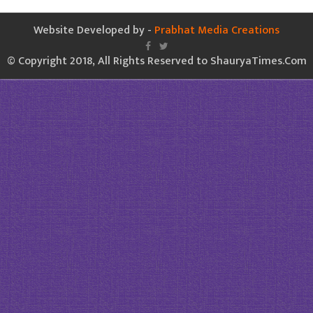
Website Developed by -
Prabhat Media Creations
© Copyright 2018, All Rights Reserved to ShauryaTimes.Com