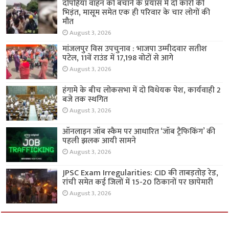
दोपहिया वाहन को बचाने के प्रयास में दो कारों की
भिड़ंत, मासूम समेत एक ही परिवार के चार लोगों की
मौत
August 3, 2026
मांजलपुर विस उपचुनाव : भाजपा उम्मीदवार सतीश
पटेल, 11वें राउंड में 17,198 वोटों से आगे
August 3, 2026
हंगामे के बीच लोकसभा में दो विधेयक पेश, कार्यवाही 2
बजे तक स्थगित
August 3, 2026
ऑनलाइन जॉब स्कैम पर आधारित ‘जॉब ट्रैफिकिंग’ की
पहली झलक आयी सामने
August 3, 2026
JPSC Exam Irregularities: CID की ताबड़तोड़ रेड,
रांची समेत कई जिलों में 15-20 ठिकानों पर छापेमारी
August 3, 2026