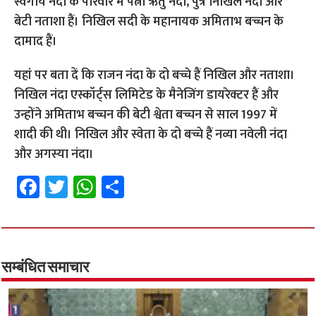
स्वर्गीय नंदा के परिवार में पत्नी ऋतु नंदा, पुत्र निखिल नंदा और
बेटी नताशा हैं। निखिल सदी के महानायक अमिताभ बच्चन के
दामाद हैं।
यहां पर बता दें कि राजन नंदा के दो बच्चे हैं निखिल और नताशा।
निखिल नंदा एस्कॉर्ट्स लिमिटेड के मैनेजिंग डायरेक्टर हैं और
उन्होंने अमिताभ बच्चन की बेटी श्वेता बच्चन से साल 1997 में
शादी की थी। निखिल और स्वेता के दो बच्चे हैं नव्या नवेली नंदा
और अगस्या नंदा।
Fa
T
W
S
ce
wi
h
h
b
tt
at
ar
o
er
sA
e
o
p
सम्बंधित समाचार
k
p