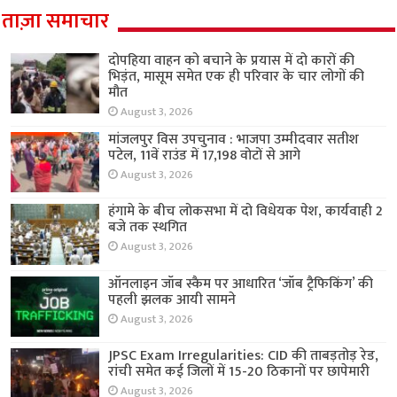
ताज़ा समाचार
दोपहिया वाहन को बचाने के प्रयास में दो कारों की
भिड़ंत, मासूम समेत एक ही परिवार के चार लोगों की
मौत
August 3, 2026
मांजलपुर विस उपचुनाव : भाजपा उम्मीदवार सतीश
पटेल, 11वें राउंड में 17,198 वोटों से आगे
August 3, 2026
हंगामे के बीच लोकसभा में दो विधेयक पेश, कार्यवाही 2
बजे तक स्थगित
August 3, 2026
ऑनलाइन जॉब स्कैम पर आधारित ‘जॉब ट्रैफिकिंग’ की
पहली झलक आयी सामने
August 3, 2026
JPSC Exam Irregularities: CID की ताबड़तोड़ रेड,
रांची समेत कई जिलों में 15-20 ठिकानों पर छापेमारी
August 3, 2026