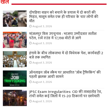
खेल
दोपहिया वाहन को बचाने के प्रयास में दो कारों की
भिड़ंत, मासूम समेत एक ही परिवार के चार लोगों की
मौत
August 3, 2026
मांजलपुर विस उपचुनाव : भाजपा उम्मीदवार सतीश
पटेल, 11वें राउंड में 17,198 वोटों से आगे
August 3, 2026
हंगामे के बीच लोकसभा में दो विधेयक पेश, कार्यवाही 2
बजे तक स्थगित
August 3, 2026
ऑनलाइन जॉब स्कैम पर आधारित ‘जॉब ट्रैफिकिंग’ की
पहली झलक आयी सामने
August 3, 2026
JPSC Exam Irregularities: CID की ताबड़तोड़ रेड,
रांची समेत कई जिलों में 15-20 ठिकानों पर छापेमारी
August 3, 2026