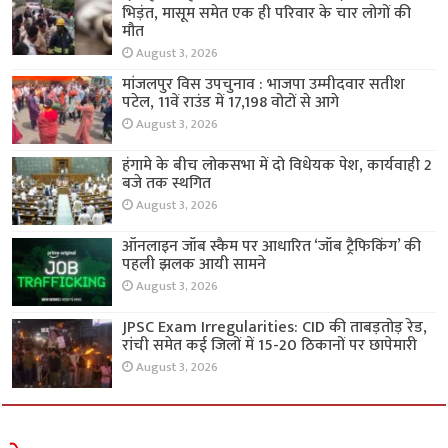
भिड़ंत, मासूम समेत एक ही परिवार के चार लोगों की
मौत
August 3, 2026
मांजलपुर विस उपचुनाव : भाजपा उम्मीदवार सतीश
पटेल, 11वें राउंड में 17,198 वोटों से आगे
August 3, 2026
हंगामे के बीच लोकसभा में दो विधेयक पेश, कार्यवाही 2
बजे तक स्थगित
August 3, 2026
ऑनलाइन जॉब स्कैम पर आधारित ‘जॉब ट्रैफिकिंग’ की
पहली झलक आयी सामने
August 3, 2026
JPSC Exam Irregularities: CID की ताबड़तोड़ रेड,
रांची समेत कई जिलों में 15-20 ठिकानों पर छापेमारी
August 3, 2026