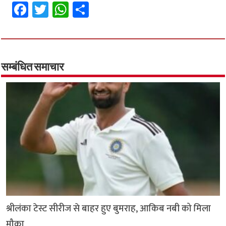
Fa
T
W
S
ce
wi
h
h
b
tt
at
ar
o
er
sA
e
o
p
सम्बंधित समाचार
k
p
श्रीलंका टेस्ट सीरीज से बाहर हुए बुमराह, आकिब नबी को मिला
मौका