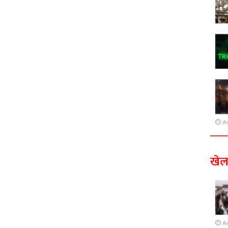
A
खे
A