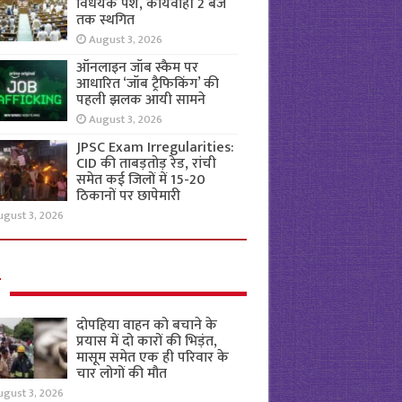
विधेयक पेश, कार्यवाही 2 बजे
तक स्थगित
August 3, 2026
ऑनलाइन जॉब स्कैम पर
आधारित ‘जॉब ट्रैफिकिंग’ की
पहली झलक आयी सामने
August 3, 2026
JPSC Exam Irregularities:
CID की ताबड़तोड़ रेड, रांची
समेत कई जिलों में 15-20
ठिकानों पर छापेमारी
ugust 3, 2026
ल
दोपहिया वाहन को बचाने के
प्रयास में दो कारों की भिड़ंत,
मासूम समेत एक ही परिवार के
चार लोगों की मौत
ugust 3, 2026