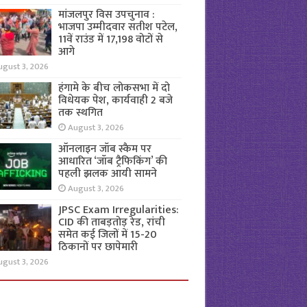
मांजलपुर विस उपचुनाव :
भाजपा उम्मीदवार सतीश पटेल,
11वें राउंड में 17,198 वोटों से
आगे
ugust 3, 2026
हंगामे के बीच लोकसभा में दो
विधेयक पेश, कार्यवाही 2 बजे
तक स्थगित
August 3, 2026
ऑनलाइन जॉब स्कैम पर
आधारित ‘जॉब ट्रैफिकिंग’ की
पहली झलक आयी सामने
August 3, 2026
JPSC Exam Irregularities:
CID की ताबड़तोड़ रेड, रांची
समेत कई जिलों में 15-20
ठिकानों पर छापेमारी
ugust 3, 2026