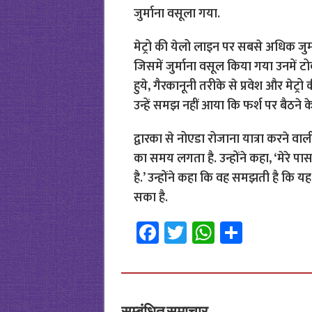
जुर्माना वसूला गया.
मेट्रो की येलो लाइन पर सबसे अधिक जु
जिसमें जुर्माना वसूल किया गया उनमें टो
हुये, गैरकानूनी तरीके से प्रवेश और मेट्
उन्हें समझ नहीं आया कि फर्श पर बैठने क
द्वारका से नोएडा रोजाना यात्रा करने वाली
का समय लगता है. उन्होंने कहा, ‘मेरे प
है.’ उन्होंने कहा कि वह समझती है कि 
सका है.
Fa
T
W
S
ce
wi
h
h
b
tt
at
ar
o
er
sA
e