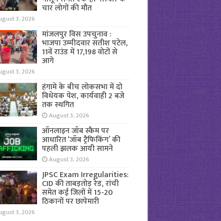
चार लोगों की मौत
ugust 3, 2026
मांजलपुर विस उपचुनाव :
भाजपा उम्मीदवार सतीश पटेल,
11वें राउंड में 17,198 वोटों से
आगे
ugust 3, 2026
हंगामे के बीच लोकसभा में दो
विधेयक पेश, कार्यवाही 2 बजे
तक स्थगित
August 3, 2026
ऑनलाइन जॉब स्कैम पर
आधारित ‘जॉब ट्रैफिकिंग’ की
पहली झलक आयी सामने
August 3, 2026
JPSC Exam Irregularities:
CID की ताबड़तोड़ रेड, रांची
समेत कई जिलों में 15-20
ठिकानों पर छापेमारी
ugust 3, 2026