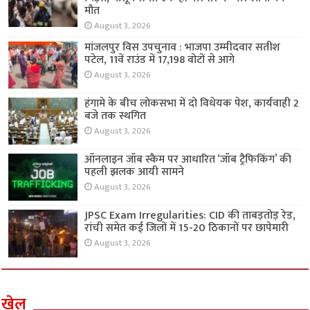
मौत
August 3, 2026
मांजलपुर विस उपचुनाव : भाजपा उम्मीदवार सतीश
पटेल, 11वें राउंड में 17,198 वोटों से आगे
August 3, 2026
हंगामे के बीच लोकसभा में दो विधेयक पेश, कार्यवाही 2
बजे तक स्थगित
August 3, 2026
ऑनलाइन जॉब स्कैम पर आधारित ‘जॉब ट्रैफिकिंग’ की
पहली झलक आयी सामने
August 3, 2026
JPSC Exam Irregularities: CID की ताबड़तोड़ रेड,
रांची समेत कई जिलों में 15-20 ठिकानों पर छापेमारी
August 3, 2026
खेल