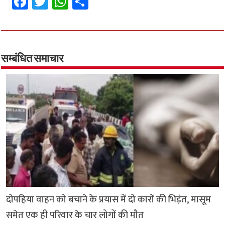
Fa
T
W
S
ce
wi
h
h
b
tt
at
ar
o
er
sA
e
o
p
सम्बंधित समाचार
k
p
दोपहिया वाहन को बचाने के प्रयास में दो कारों की भिड़ंत, मासूम
समेत एक ही परिवार के चार लोगों की मौत