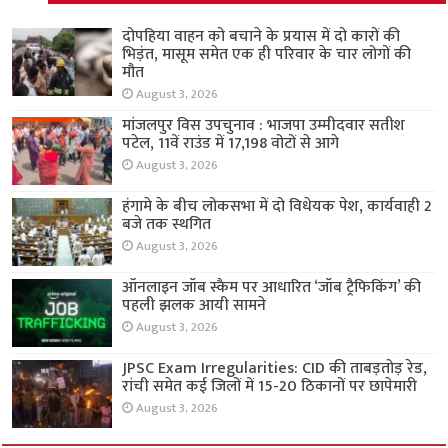
दोपहिया वाहन को बचाने के प्रयास में दो कारों की
भिड़ंत, मासूम समेत एक ही परिवार के चार लोगों की
मौत
August 3, 2026
मांजलपुर विस उपचुनाव : भाजपा उम्मीदवार सतीश
पटेल, 11वें राउंड में 17,198 वोटों से आगे
August 3, 2026
हंगामे के बीच लोकसभा में दो विधेयक पेश, कार्यवाही 2
बजे तक स्थगित
August 3, 2026
ऑनलाइन जॉब स्कैम पर आधारित ‘जॉब ट्रैफिकिंग’ की
पहली झलक आयी सामने
August 3, 2026
JPSC Exam Irregularities: CID की ताबड़तोड़ रेड,
रांची समेत कई जिलों में 15-20 ठिकानों पर छापेमारी
August 3, 2026