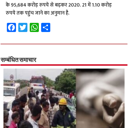
के 95,684 करोड़ रुपये से बढ़कर 2020. 21 में 1.10 करोड़
रुपये तक पहुंच जाने का अनुमान है.
Fa
T
W
S
ce
wi
h
h
b
tt
at
ar
o
er
sA
e
o
p
सम्बंधित समाचार
k
p