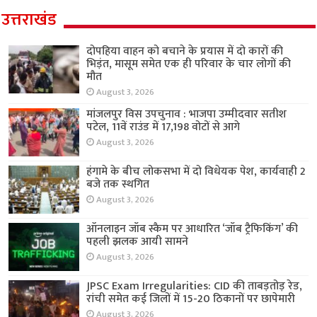
उत्तराखंड
दोपहिया वाहन को बचाने के प्रयास में दो कारों की
भिड़ंत, मासूम समेत एक ही परिवार के चार लोगों की
मौत
August 3, 2026
मांजलपुर विस उपचुनाव : भाजपा उम्मीदवार सतीश
पटेल, 11वें राउंड में 17,198 वोटों से आगे
August 3, 2026
हंगामे के बीच लोकसभा में दो विधेयक पेश, कार्यवाही 2
बजे तक स्थगित
August 3, 2026
ऑनलाइन जॉब स्कैम पर आधारित ‘जॉब ट्रैफिकिंग’ की
पहली झलक आयी सामने
August 3, 2026
JPSC Exam Irregularities: CID की ताबड़तोड़ रेड,
रांची समेत कई जिलों में 15-20 ठिकानों पर छापेमारी
August 3, 2026