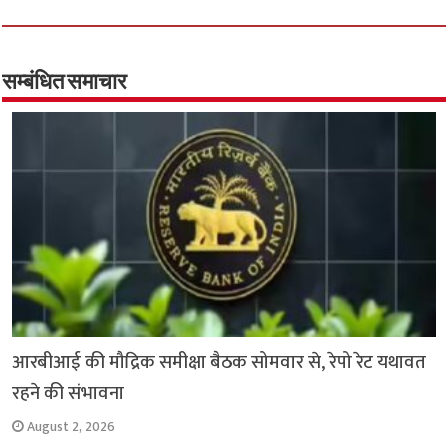
b
tt
at
ar
o
er
sA
e
o
p
सम्बंधित समाचार
k
p
आरबीआई की मौद्रिक समीक्षा बैठक सोमवार से, रेपो रेट यथावत
रहने की संभावना
August 2, 2026