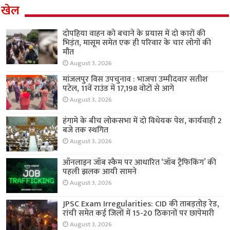
खेल
दोपहिया वाहन को बचाने के प्रयास में दो कारों की
भिड़ंत, मासूम समेत एक ही परिवार के चार लोगों की
मौत
August 3, 2026
मांजलपुर विस उपचुनाव : भाजपा उम्मीदवार सतीश
पटेल, 11वें राउंड में 17,198 वोटों से आगे
August 3, 2026
हंगामे के बीच लोकसभा में दो विधेयक पेश, कार्यवाही 2
बजे तक स्थगित
August 3, 2026
ऑनलाइन जॉब स्कैम पर आधारित ‘जॉब ट्रैफिकिंग’ की
पहली झलक आयी सामने
August 3, 2026
JPSC Exam Irregularities: CID की ताबड़तोड़ रेड,
रांची समेत कई जिलों में 15-20 ठिकानों पर छापेमारी
August 3, 2026