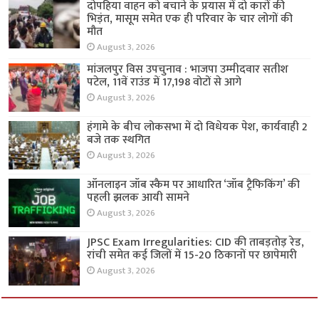
दोपहिया वाहन को बचाने के प्रयास में दो कारों की
भिड़ंत, मासूम समेत एक ही परिवार के चार लोगों की
मौत
August 3, 2026
मांजलपुर विस उपचुनाव : भाजपा उम्मीदवार सतीश
पटेल, 11वें राउंड में 17,198 वोटों से आगे
August 3, 2026
हंगामे के बीच लोकसभा में दो विधेयक पेश, कार्यवाही 2
बजे तक स्थगित
August 3, 2026
ऑनलाइन जॉब स्कैम पर आधारित ‘जॉब ट्रैफिकिंग’ की
पहली झलक आयी सामने
August 3, 2026
JPSC Exam Irregularities: CID की ताबड़तोड़ रेड,
रांची समेत कई जिलों में 15-20 ठिकानों पर छापेमारी
August 3, 2026