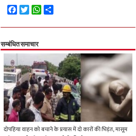
Fa
T
W
S
ce
wi
h
h
b
tt
at
ar
o
er
sA
e
o
p
सम्बंधित समाचार
k
p
दोपहिया वाहन को बचाने के प्रयास में दो कारों की भिड़ंत, मासूम